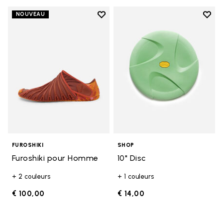
Add to wishlist
Add t
NOUVEAU
Add to wishlist Furoshiki pour 
Add t
FUROSHIKI
SHOP
Furoshiki pour Homme
10" Disc
+ 2 couleurs
+ 1 couleurs
€ 100,00
€ 14,00