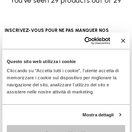
You've seen 29 products out of 29
INSCRIVEZ-VOUS POUR NE PAS MANQUER NOS
DERNIÈRES NOUVEAUTÉS
Questo sito web utilizza i cookie
Jai pris connaissance de la
Politique de
Cliccando su “Accetta tutti i cookie”, l'utente accetta di
Confidentialité
de Vibram et jaccepte le
memorizzare i cookie sul dispositivo per migliorare la
traitement de mes données personnelles afin de
navigazione del sito, analizzare l'utilizzo del sito e
recevoir des communications personnalisées
assistere nelle nostre attività di marketing.
Pour savoir comment nous traitons vos données, veuillez
consulter notre Politique de confidentialité. Vous pouvez vous
Mostra dettagli
désinscrire à tout moment.