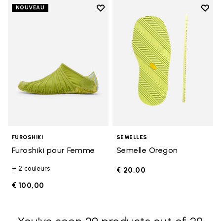
Add to wishlist
Add t
NOUVEAU
Add to wishlist Furoshiki pour F
Add t
FUROSHIKI
SEMELLES
Furoshiki pour Femme
Semelle Oregon
+ 2 couleurs
€ 20,00
€ 100,00