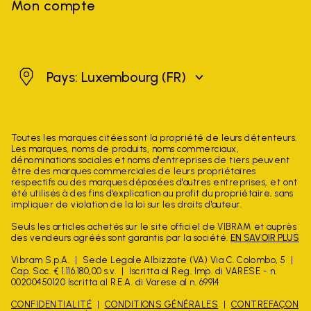
Mon compte
Luxembourg
Pays: Luxembourg
(FR)
Toutes les marques citées sont la propriété de leurs détenteurs.
Les marques, noms de produits, noms commerciaux,
dénominations sociales et noms d'entreprises de tiers peuvent
être des marques commerciales de leurs propriétaires
respectifs ou des marques déposées d'autres entreprises, et ont
été utilisés à des fins d'explication au profit du propriétaire, sans
impliquer de violation de la loi sur les droits d'auteur.
Seuls les articles achetés sur le site officiel de VIBRAM et auprès
des vendeurs agréés sont garantis par la société.
EN SAVOIR PLUS
Vibram S.p.A.
Sede Legale Albizzate (VA) Via C. Colombo, 5
Cap. Soc. € 1.116.180,00 s.v.
Iscritta al Reg. Imp. di VARESE - n.
00200450120 Iscritta al R.E.A. di Varese al n. 69914
CONFIDENTIALITÉ
CONDITIONS GÉNÉRALES
CONTREFAÇON