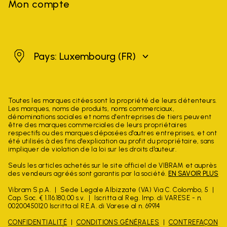
Mon compte
Luxembourg
Pays: Luxembourg
(FR)
Toutes les marques citées sont la propriété de leurs détenteurs.
Les marques, noms de produits, noms commerciaux,
dénominations sociales et noms d'entreprises de tiers peuvent
être des marques commerciales de leurs propriétaires
respectifs ou des marques déposées d'autres entreprises, et ont
été utilisés à des fins d'explication au profit du propriétaire, sans
impliquer de violation de la loi sur les droits d'auteur.
Seuls les articles achetés sur le site officiel de VIBRAM et auprès
des vendeurs agréés sont garantis par la société.
EN SAVOIR PLUS
Vibram S.p.A.
Sede Legale Albizzate (VA) Via C. Colombo, 5
Cap. Soc. € 1.116.180,00 s.v.
Iscritta al Reg. Imp. di VARESE - n.
00200450120 Iscritta al R.E.A. di Varese al n. 69914
CONFIDENTIALITÉ
CONDITIONS GÉNÉRALES
CONTREFAÇON