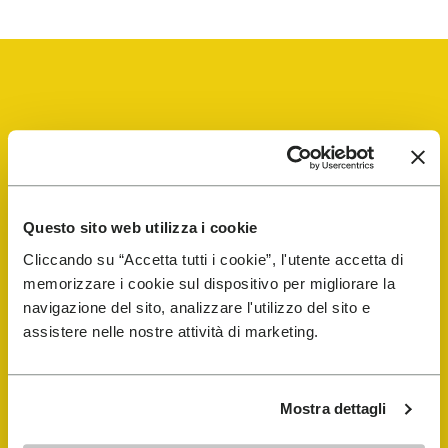
Vibram Events
FiveFingers Guide
Questo sito web utilizza i cookie
Cliccando su “Accetta tutti i cookie”, l'utente accetta di
memorizzare i cookie sul dispositivo per migliorare la
E-SHOP
navigazione del sito, analizzare l'utilizzo del sito e
assistere nelle nostre attività di marketing.
Trouver un cordonnier
Store Locator
Mostra dettagli