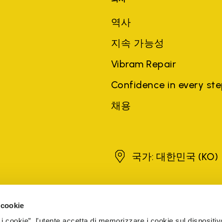
역사
지속 가능성
Vibram Repair
Confidence in every st
채용
대한민국
국가: 대한민국
(KO)
brands, product names, trade names, corporate names and company na
 cookie
 the purposes of explanation to the owner's benefit, without implying 
 i cookie”, l'utente accetta di memorizzare i cookie sul dispositiv