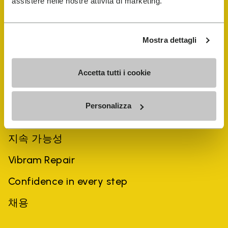
assistere nelle nostre attività di marketing.
Mostra dettagli
Accetta tutti i cookie
회사
Personalizza
역사
지속 가능성
Vibram Repair
Confidence in every step
채용