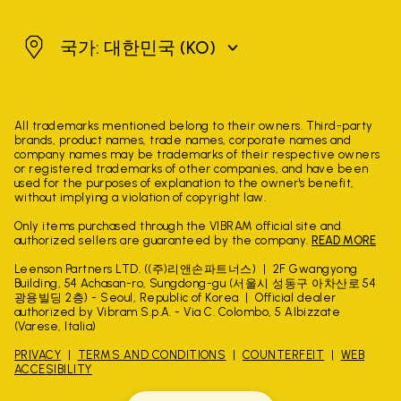
대한민국
국가: 대한민국
(KO)
All trademarks mentioned belong to their owners. Third-party
brands, product names, trade names, corporate names and
company names may be trademarks of their respective owners
or registered trademarks of other companies, and have been
used for the purposes of explanation to the owner's benefit,
without implying a violation of copyright law.
Only items purchased through the VIBRAM official site and
authorized sellers are guaranteed by the company.
READ MORE
Leenson Partners LTD. ((주)리앤손파트너스)
2F Gwangyong
Building, 54 Achasan-ro, Sungdong-gu (서울시 성동구 아차산로 54
광용빌딩 2층) - Seoul, Republic of Korea
Official dealer
authorized by Vibram S.p.A. - Via C. Colombo, 5 Albizzate
(Varese, Italia)
PRIVACY
TERMS AND CONDITIONS
COUNTERFEIT
WEB
ACCESIBILITY