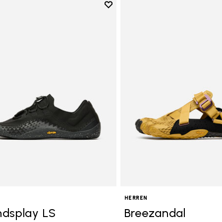
Add to wishlist
Add to wishlist Groundsplay LS
HERREN
dsplay LS
Breezandal