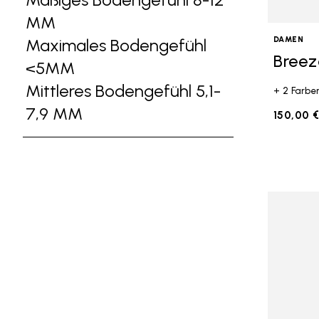
MM
Refine by Ground Feel: Mäßiges B
DAMEN
Maximales Bodengefühl
Breez
<5MM
Refine by Ground Feel: Maxima
Mittleres Bodengefühl 5,1-
+ 2 Farbe
7,9 MM
Refine by Ground Feel: Mittler
150,00 