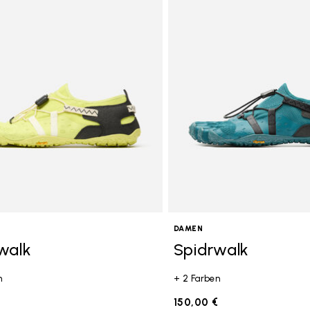
gory: Aktivitäten
DAMEN
walk
Spidrwalk
n
+ 2 Farben
€
150,00 €