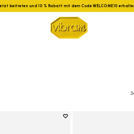
Jetzt beitreten und 10 % Rabatt mit dem Code WELCOME10 erhalte
3
Add to wishlist
Add to wishlist Spidrwalk