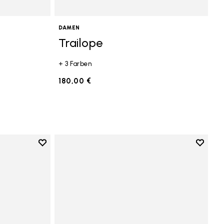
DAMEN
Trailope
+ 3 Farben
180,00 €
Add to wishlist
Add to 
Add to wishlist KSO EVO
Add to 