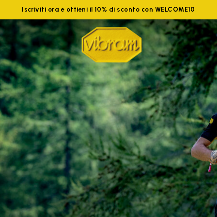
Iscriviti ora e ottieni il 10% di sconto con WELCOME10