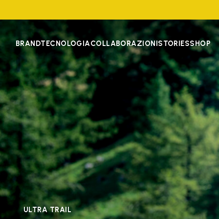
BRAND
TECNOLOGIA
COLLABORAZIONI
STORIES
SHOP
ULTRA TRAIL