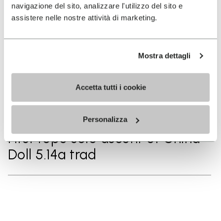
Cap in a day
navigazione del sito, analizzare l'utilizzo del sito e
assistere nelle nostre attività di marketing.
2025
Mostra dettagli
First Ascent of The Best Things
in Life are Free 5.14d trad
Accetta tutti i cookie
2025
Personalizza
First rope solo ascent of China
Doll 5.14a trad