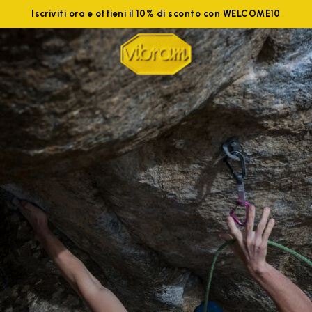
Iscriviti ora e ottieni il 10% di sconto con WELCOME10