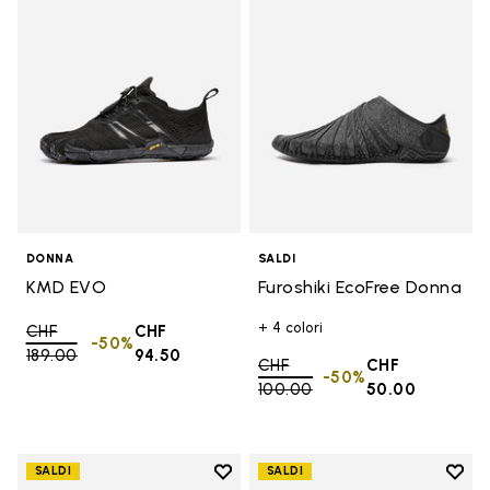
DONNA
SALDI
KMD EVO
Furoshiki EcoFree Donna
+ 4 colori
Price reduced from
CHF
CHF
-50%
189.00
to
94.50
Price reduced from
CHF
CHF
-50%
100.00
to
50.00
Add to wishlist
Add t
SALDI
SALDI