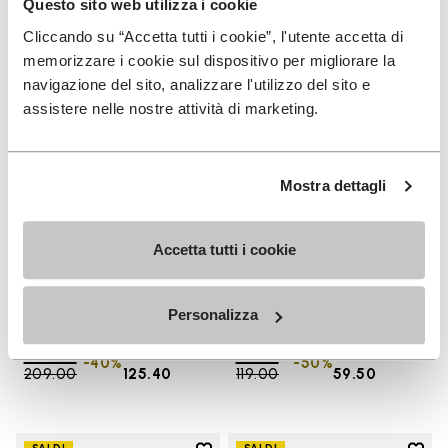
Questo sito web utilizza i cookie
Add to wishlist Trailope
Add 
Cliccando su “Accetta tutti i cookie”, l'utente accetta di
memorizzare i cookie sul dispositivo per migliorare la
navigazione del sito, analizzare l'utilizzo del sito e
assistere nelle nostre attività di marketing.
Mostra dettagli
Accetta tutti i cookie
UOMO
SALDI
Trailope
One Quarter Canvas
Personalizza
+ 4 colori
+ 2 colori
Price reduced from
CHF
CHF
Price reduced from
CHF
CHF
-40%
-50%
209.00
to
125.40
119.00
to
59.50