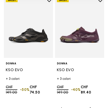
Add to wishlist
Add t
SALDI
SALDI
Add to wishlist KSO EVO
Add t
DONNA
DONNA
KSO EVO
KSO EVO
+ 3 colori
+ 3 colori
Price reduced from
CHF
CHF
Price reduced from
CHF
CHF
-50%
-40%
149.00
to
74.50
149.00
to
89.40