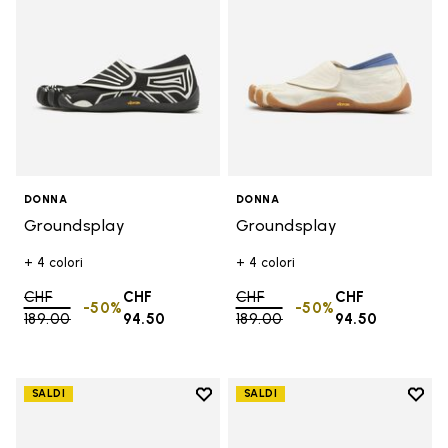
DONNA
DONNA
Groundsplay
Groundsplay
+ 4 colori
+ 4 colori
Price reduced from
CHF
CHF
Price reduced from
CHF
CHF
-50%
-50%
189.00
to
94.50
189.00
to
94.50
Add to wishlist
Add t
SALDI
SALDI
Add to wishlist V-Run
Add 