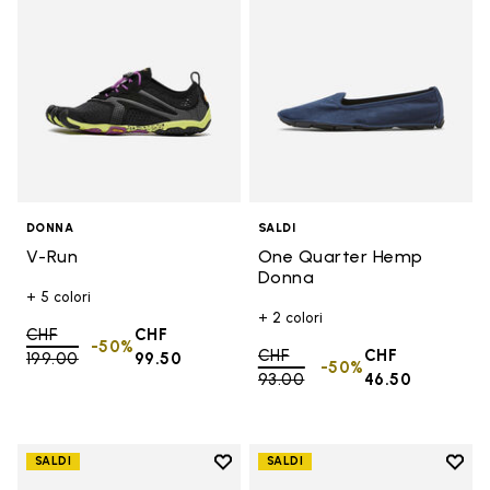
DONNA
SALDI
V-Run
One Quarter Hemp
Donna
+ 5 colori
+ 2 colori
Price reduced from
CHF
CHF
-50%
Price reduced from
CHF
CHF
199.00
to
99.50
-50%
93.00
to
46.50
Add to wishlist
Add t
SALDI
SALDI
Add to wishlist KMD EVO
Add t