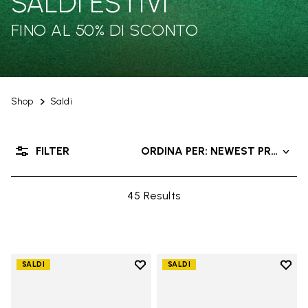
SALDI ESTIVI
FINO AL 50% DI SCONTO
Shop
Saldi
FILTER
ORDINA PER: NEWEST PRODUC
45 Results
Add to wishlist
Add t
SALDI
SALDI
Add to wishlist Groundsplay
Add t