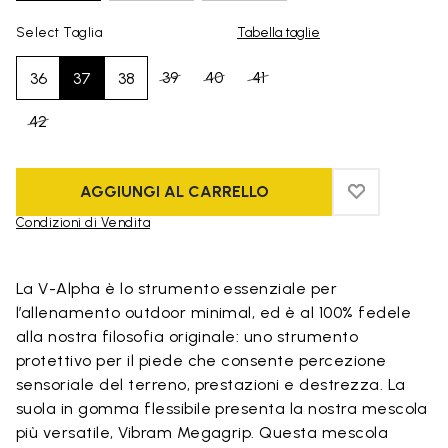
Select Taglia
Tabella taglie
39
40
41
36
37
38
42
AGGIUNGI AL CARRELLO
ADD TO WIS
ADD TO WI
Condizioni di Vendita
Skip to product images gallery
La V-Alpha è lo strumento essenziale per
l’allenamento outdoor minimal, ed è al 100% fedele
alla nostra filosofia originale: uno strumento
protettivo per il piede che consente percezione
sensoriale del terreno, prestazioni e destrezza. La
suola in gomma flessibile presenta la nostra mescola
più versatile, Vibram Megagrip. Questa mescola