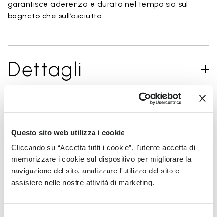
garantisce aderenza e durata nel tempo sia sul
bagnato che sull’asciutto.
Dettagli
ISCRIVITI PER NON PERDERE LE NOSTRE ULTIME
NOVITÀ
Questo sito web utilizza i cookie
Cliccando su “Accetta tutti i cookie”, l'utente accetta di
memorizzare i cookie sul dispositivo per migliorare la
navigazione del sito, analizzare l'utilizzo del sito e
Ho letto l'
Informativa Privacy
di Vibram e
assistere nelle nostre attività di marketing.
acconsento al trattamento dei miei dati personali
per ricevere comunicazioni personalizzate