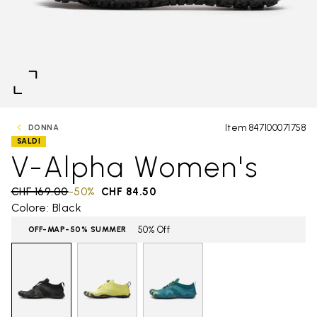
Item 847100071758
DONNA
SALDI
V-Alpha Women's
Price reduced from
CHF 169.00
to
-50%
CHF 84.50
Colore: Black
50% Off
OFF-MAP-50% SUMMER