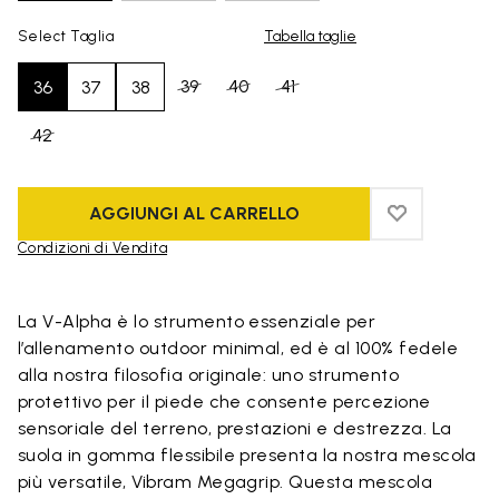
Select Taglia
Tabella taglie
39
40
41
36
37
38
42
AGGIUNGI AL CARRELLO
ADD TO WIS
ADD TO WI
Condizioni di Vendita
Skip to product images gallery
La V-Alpha è lo strumento essenziale per
l’allenamento outdoor minimal, ed è al 100% fedele
alla nostra filosofia originale: uno strumento
protettivo per il piede che consente percezione
sensoriale del terreno, prestazioni e destrezza. La
suola in gomma flessibile presenta la nostra mescola
più versatile, Vibram Megagrip. Questa mescola