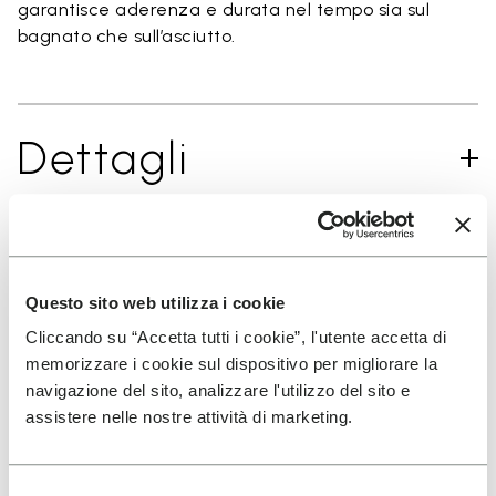
garantisce aderenza e durata nel tempo sia sul
bagnato che sull’asciutto.
Dettagli
ISCRIVITI PER NON PERDERE LE NOSTRE ULTIME
NOVITÀ
Questo sito web utilizza i cookie
Cliccando su “Accetta tutti i cookie”, l'utente accetta di
memorizzare i cookie sul dispositivo per migliorare la
navigazione del sito, analizzare l'utilizzo del sito e
Ho letto l'
Informativa Privacy
di Vibram e
assistere nelle nostre attività di marketing.
acconsento al trattamento dei miei dati personali
per ricevere comunicazioni personalizzate