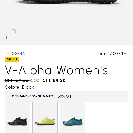
Item 847100071741
DONNA
SALDI
V-Alpha Women's
Price reduced from
CHF 169.00
to
-50%
CHF 84.50
Colore: Black
50% Off
OFF-MAP-50% SUMMER