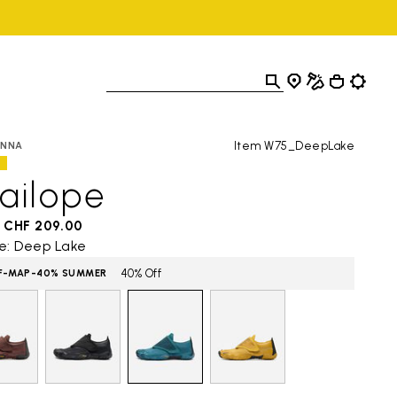
Item W75_DeepLake
NNA
ailope
CHF 209.00
e: Deep Lake
40% Off
F-MAP-40% SUMMER