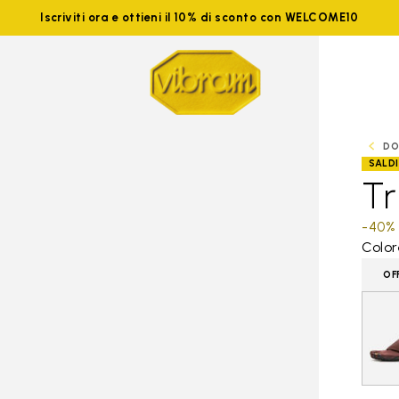
Iscriviti ora e ottieni il 10% di sconto con WELCOME10
DO
SALDI
Tr
-40%
Color
OF