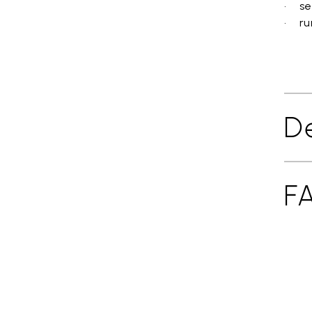
• sen
• ru
De
F