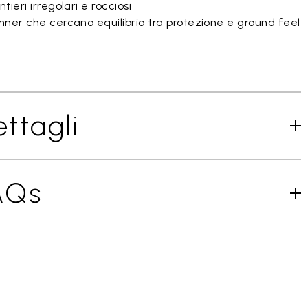
tieri irregolari e rocciosi
nner che cercano equilibrio tra protezione e ground feel
ttagli
AQs