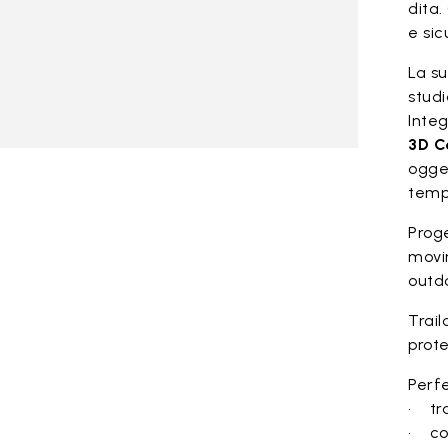
dita
e sic
La s
studi
Integ
3D C
ogge
tempo
Proge
movim
outd
Trail
prot
Perfe
• tra
• co