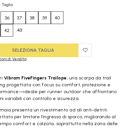
 Taglia
36
37
38
39
40
43
42
SELEZIONA TAGLIA
ADD TO WISHLIST
ADD TO WISHLIST
ioni di Vendita
duct images gallery
ri
Vibram FiveFingers Trailope
, una scarpa da trail
ing progettata con focus su comfort, protezione e
ormance—ideale per runner outdoor che affrontano
ni variabili con controllo e sicurezza.
maia presenta un rivestimento ad ali anti-detriti
ttato per limitare l’ingresso di sporco, migliorando al
empo comfort e calzata, soprattutto nella zona delle