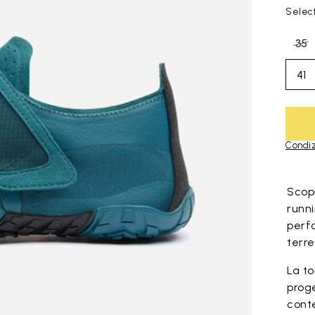
Select
35
41
Condiz
Skip to pro
Scop
runn
perf
terre
La to
proge
cont