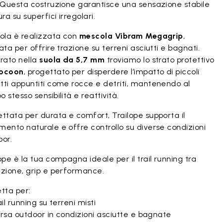
. Questa costruzione garantisce una sensazione stabile
ura su superfici irregolari.
uola è realizzata con
mescola Vibram Megagrip
,
ata per offrire trazione su terreni asciutti e bagnati.
rato nella
suola da 5,7 mm
troviamo lo strato protettivo
ocoon
, progettato per disperdere l’impatto di piccoli
tti appuntiti come rocce e detriti, mantenendo al
 stesso sensibilità e reattività.
ttata per durata e comfort, Trailope supporta il
ento naturale e offre controllo su diverse condizioni
oor.
ope è la tua compagna ideale per il trail running tra
ezione, grip e performance.
tta per:
il running su terreni misti
rsa outdoor in condizioni asciutte e bagnate