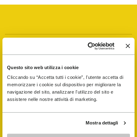
Vibram Events
Guida alle FiveFingers
Questo sito web utilizza i cookie
Cliccando su “Accetta tutti i cookie”, l'utente accetta di
Shop
memorizzare i cookie sul dispositivo per migliorare la
navigazione del sito, analizzare l'utilizzo del sito e
Shoe Repair Locator
assistere nelle nostre attività di marketing.
Store Locator
Mostra dettagli