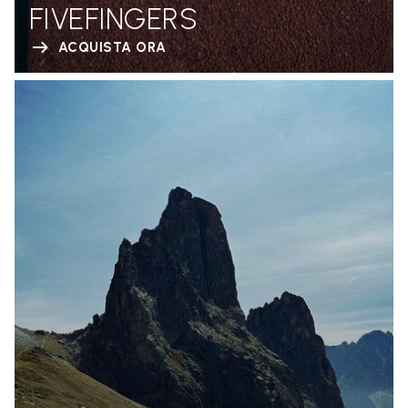
FIVEFINGERS
ACQUISTA ORA