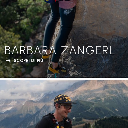
BARBARA ZANGERL
SCOPRI DI PIÙ