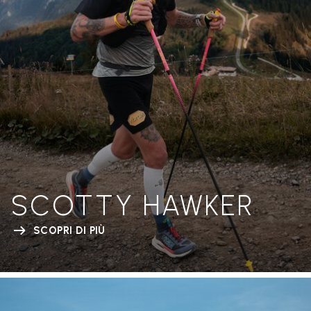
SCOTTY HAWKER
SCOPRI DI PIÙ