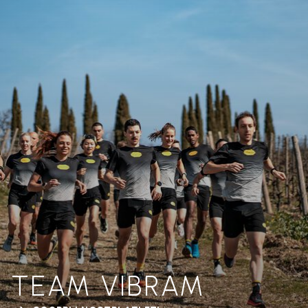
TEAM VIBRAM