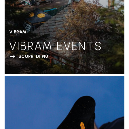
VIBRAM
VIBRAM EVENTS
SCOPRI DI PIÙ