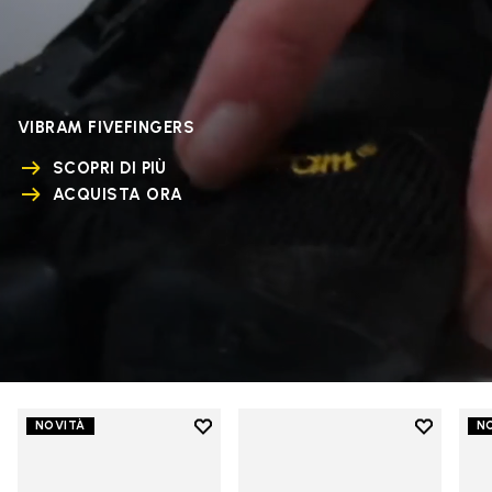
VIBRAM FIVEFINGERS
SCOPRI DI PIÙ
ACQUISTA ORA
Add to wishlist
Add to wi
NOVITÀ
N
Add to wishlist V-Run
Add to wi