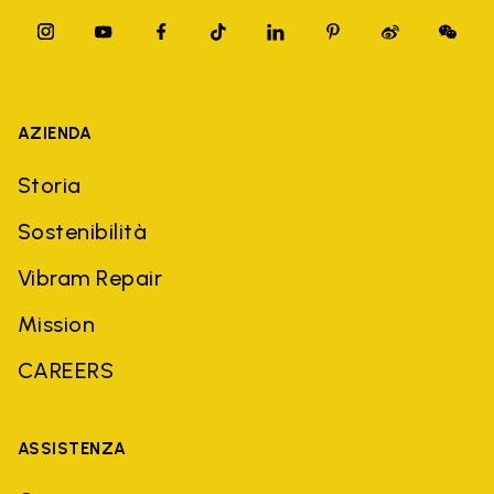
AZIENDA
Storia
Sostenibilità
Vibram Repair
Mission
CAREERS
ASSISTENZA