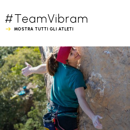
#TeamVibram
MOSTRA TUTTI GLI ATLETI