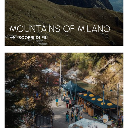
MOUNTAINS OF MILANO
SCOPRI DI PIÙ