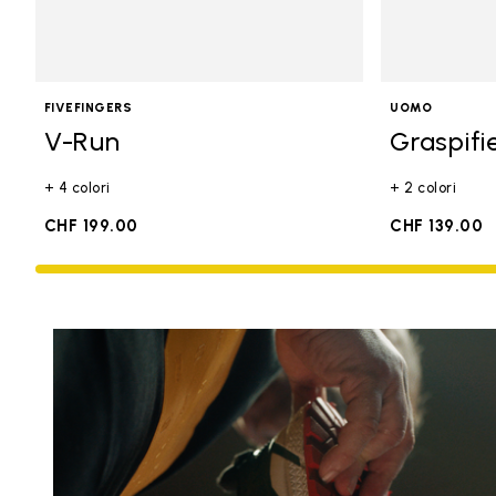
FIVEFINGERS
UOMO
V-Run
Graspifi
+ 4 colori
+ 2 colori
CHF 199.00
CHF 139.00