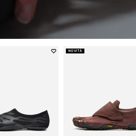
Add to wishlist
NOVITÀ
Run
Add to wishlist Graspifier