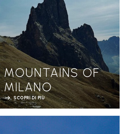
MOUNTAINS OF
MILANO
SCOPRI DI PIÙ