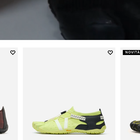
Add to wishlist
Add to wishli
NOVITÀ
Add to wishlist Trailope
Add to wishli