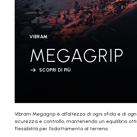
VIBRAM
MEGAGRIP
SCOPRI DI PIÙ
Vibram Megagrip è all’altezza di ogni sfida e di ogni
sicurezza e controllo, mantenendo un equilibrio otti
flessibilità per l’adattamento al terreno.