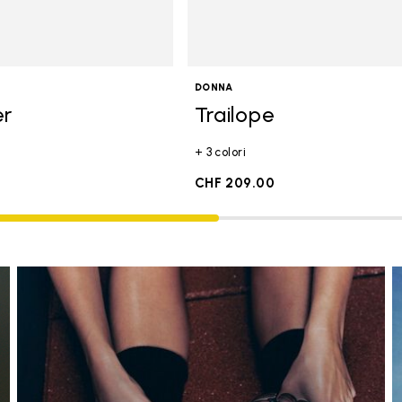
DONNA
er
Trailope
+ 3 colori
CHF 209.00