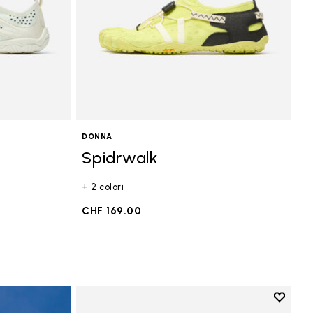
DONNA
Spidrwalk
+ 2 colori
CHF 169.00
Add to 
Add to 