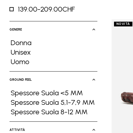
139.00-209.00CHF
Refine by Prezzo: 139.00-209.00CHF
NOVITÀ
GENERE
Donna
Refine by Genere: Donna
Unisex
Refine by Genere: Unisex
Uomo
Refine by Genere: Uomo
GROUND FEEL
Spessore Suola <5 MM
Refine by Ground Feel: Spessore Suol
Spessore Suola 5,1-7,9 MM
Refine by Ground Feel: Spessore Suola
Spessore Suola 8-12 MM
Refine by Ground Feel: Spessore Suola
ATTIVITÀ