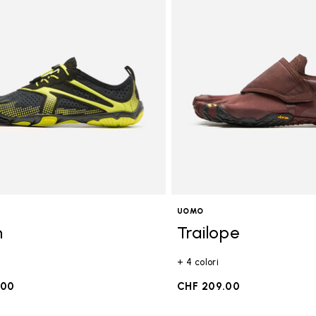
goria: FiveFingers
UOMO
n
Trailope
+ 4 colori
.00
CHF 209.00