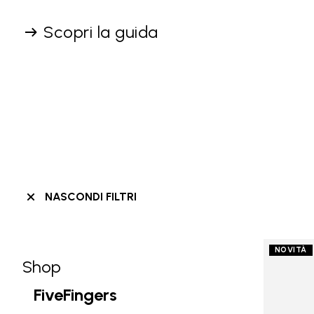
Scopri la guida
NASCONDI FILTRI
NOVITÀ
Shop
Skip filters go to products
Refine by Categoria: Shop
FiveFingers