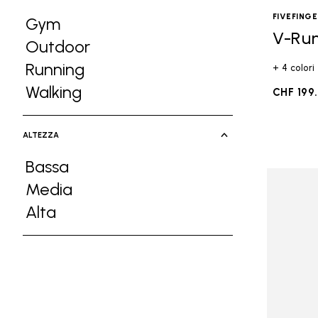
FIVEFING
Gym
V-Ru
Refine by Attività: Gym
Outdoor
Refine by Attività: Outdoor
Running
+ 4 colori
Refine by Attività: Running
Walking
CHF 199
Refine by Attività: Walking
ALTEZZA
Bassa
Refine by Altezza: Bassa
Media
Refine by Altezza: Media
Alta
Refine by Altezza: Alta