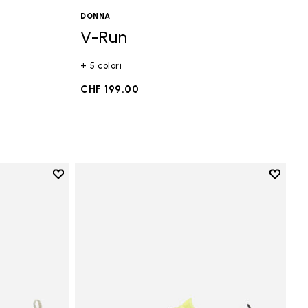
DONNA
V-Run
+ 5 colori
CHF 199.00
Add to wishlist
Add to 
Add to wishlist V-Run
Add to 