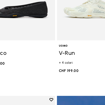
UOMO
Eco
V-Run
+ 4 colori
.00
CHF 199.00
Add to wishlist
Add to wishlist Breezandal