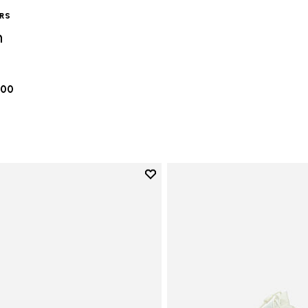
ERS
n
.00
Add to wishlist
Add to wishlist Vi-B Eco