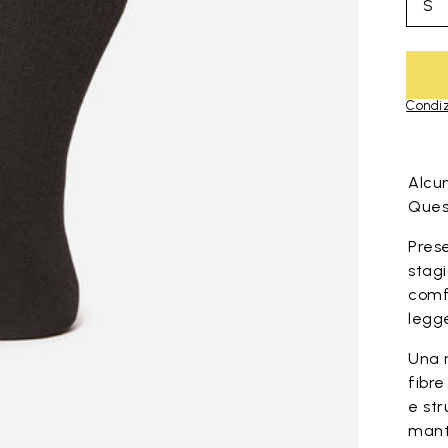
S
Condiz
Skip to pro
Alcun
Quest
Prese
stagi
comf
legg
Una 
fibre
e str
mant