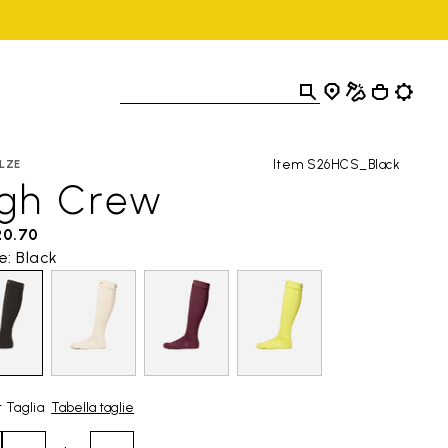
Item S26HCS_Black
LZE
igh Crew
20.70
e: Black
 Taglia
Tabella taglie