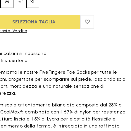
L
M
XL
SELEZIONA TAGLIA
ADD TO WISHLIST
ADD TO WISHLIST
ioni di Vendita
duct images gallery
i calzini si indossano.
i si sentono.
ntiamo le nostre FiveFingers Toe Socks per tutte le
oni, progettate per scomparire sul piede, lasciando solo
ort, morbidezza e una naturale sensazione di
erezza.
miscela attentamente bilanciata composta dal 28% di
 CoolMax®, combinata con il 67% di nylon per resistenza
uttura liscia e il 5% di Lycra per elasticità flessibile e
enimento della forma, è intrecciata in una raffinata