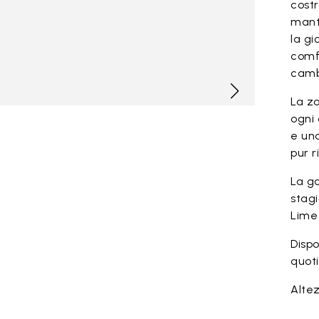
costr
mant
la gi
comf
camb
La z
ogni 
e una
pur 
La g
stagi
Lime
Dispo
quoti
Altez