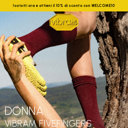
Iscriviti ora e ottieni il 10% di sconto con WELCOME10
DONNA
VIBRAM FIVEFINGERS