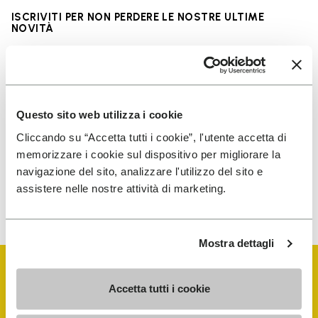
ISCRIVITI PER NON PERDERE LE NOSTRE ULTIME
NOVITÀ
Ho letto l'
Informativa Privacy
di Vibram e
Questo sito web utilizza i cookie
acconsento al trattamento dei miei dati personali
per ricevere comunicazioni personalizzate
Cliccando su “Accetta tutti i cookie”, l'utente accetta di
memorizzare i cookie sul dispositivo per migliorare la
navigazione del sito, analizzare l'utilizzo del sito e
Per sapere come trattiamo i tuoi dati, visita la nostra
assistere nelle nostre attività di marketing.
Informativa sulla privacy. È possibile annullare l'iscrizione in
qualsiasi momento.
Mostra dettagli
Accetta tutti i cookie