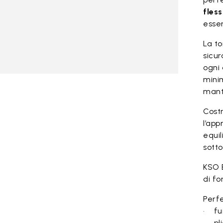
fless
essen
La t
sicu
ogni 
mini
mant
Costr
l’app
equil
sotto
KSO 
di fo
Perfe
• fun
• pl