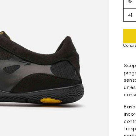
35
41
Condiz
Skip to pro
Scop
prog
sens
un’es
cons
Basa
inco
contr
trasp
perf