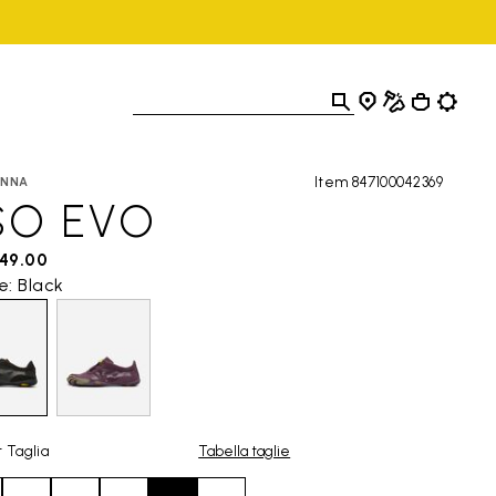
Item 847100042369
NNA
SO EVO
149.00
e: Black
 Taglia
Tabella taglie