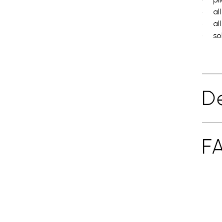
• al
• all
• sol
De
F