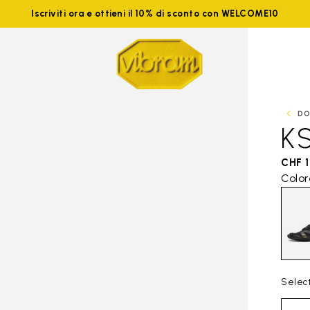
Iscriviti ora e ottieni il 10% di sconto con WELCOME10
DO
K
CHF 
Color
Select