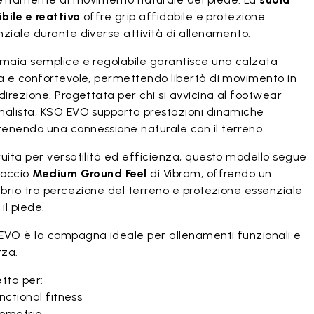
ibile e reattiva
offre grip affidabile e protezione
ziale durante diverse attività di allenamento.
omaia semplice e regolabile garantisce una calzata
ra e confortevole, permettendo libertà di movimento in
direzione. Progettata per chi si avvicina al footwear
malista, KSO EVO supporta prestazioni dinamiche
enendo una connessione naturale con il terreno.
uita per versatilità ed efficienza, questo modello segue
roccio
Medium Ground Feel
di Vibram, offrendo un
ibrio tra percezione del terreno e protezione essenziale
 il piede.
EVO è la compagna ideale per allenamenti funzionali e
rza.
tta per:
ctional fitness
iometria