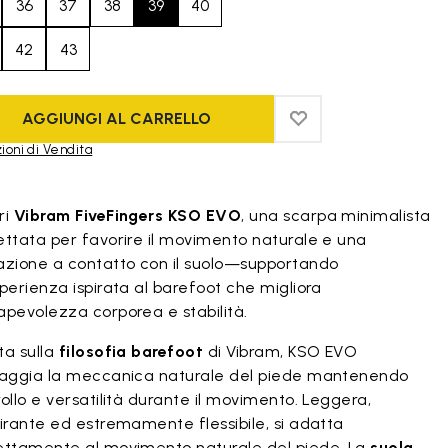
36
37
38
39
40
42
43
AGGIUNGI AL CARRELLO
ADD TO WISHLIST
ADD TO WISHLIST
ioni di Vendita
duct images gallery
ri
Vibram FiveFingers KSO EVO
, una scarpa minimalista
ettata per favorire il movimento naturale e una
azione a contatto con il suolo—supportando
perienza ispirata al barefoot che migliora
apevolezza corporea e stabilità.
ta sulla
filosofia barefoot
di Vibram, KSO EVO
raggia la meccanica naturale del piede mantenendo
ollo e versatilità durante il movimento. Leggera,
irante ed estremamente flessibile, si adatta
ettamente al movimento naturale del piede. La
suola