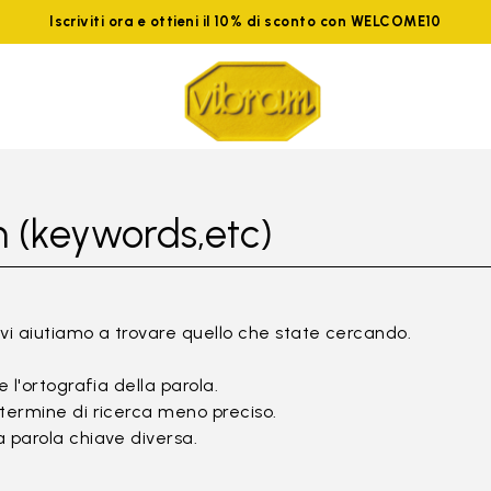
Iscriviti ora e ottieni il 10% di sconto con WELCOME10
 (keywords,etc)
vi aiutiamo a trovare quello che state cercando.
e l'ortografia della parola.
termine di ricerca meno preciso.
 parola chiave diversa.