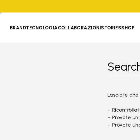
BRAND
TECNOLOGIA
COLLABORAZIONI
STORIES
SHOP
Search
Lasciate che 
– Ricontrollat
– Provate un 
– Provate una