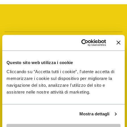
Vibram Events
Guida alle FiveFingers
Questo sito web utilizza i cookie
Cliccando su “Accetta tutti i cookie”, l'utente accetta di
Shop
memorizzare i cookie sul dispositivo per migliorare la
navigazione del sito, analizzare l'utilizzo del sito e
Shoe Repair Locator
assistere nelle nostre attività di marketing.
Store Locator
Mostra dettagli