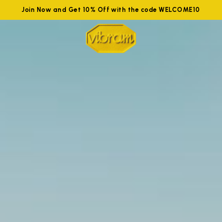
Join Now and Get 10% Off with the code WELCOME10