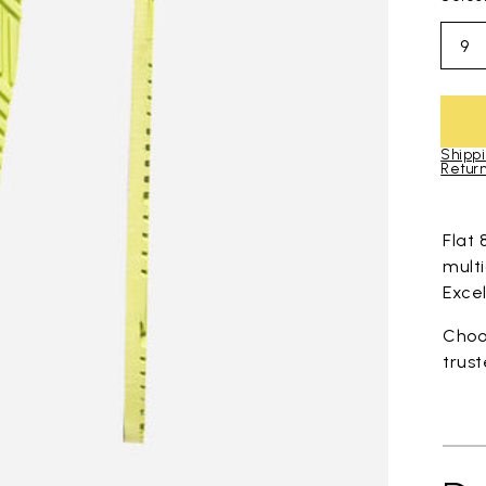
9
Shippi
Return
Skip to pro
Flat
multi
Exce
Choos
trus