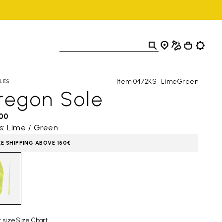
Item 0472KS_LimeGreen
LES
regon Sole
,00
s: Lime / Green
EE SHIPPING ABOVE 150€
 size
Size Chart