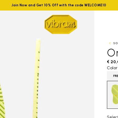
Join Now and Get 10% Off with the code WELCOME10
SO
O
€ 20
Color
FR
Select