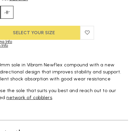
11
SELECT YOUR SIZE
ADD TO WISHLIST
ADD TO WISHLIST
ng Info
 Info
duct images gallery
 8mm sole in Vibram Newflex compound with a new
directional design that improves stability and support.
llent shock absorption with good wear resistance
e the sole that suits you best and reach out to our
ted
network of cobblers
.