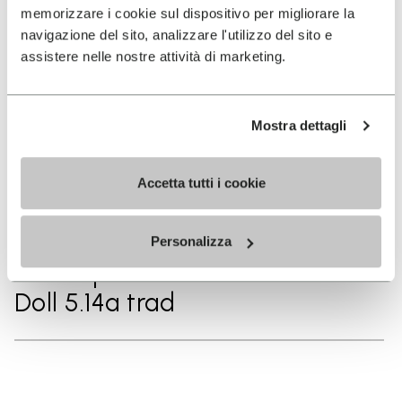
Flash of Freerider 5.13a on El
memorizzare i cookie sul dispositivo per migliorare la
Cap in a day
navigazione del sito, analizzare l'utilizzo del sito e
assistere nelle nostre attività di marketing.
2025
Mostra dettagli
First Ascent of The Best Things
in Life are Free 5.14d trad
Accetta tutti i cookie
2025
Personalizza
First rope solo ascent of China
Doll 5.14a trad