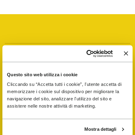
Vibram Events
FiveFingers Guide
Questo sito web utilizza i cookie
Cliccando su “Accetta tutti i cookie”, l'utente accetta di
E-SHOP
memorizzare i cookie sul dispositivo per migliorare la
navigazione del sito, analizzare l'utilizzo del sito e
assistere nelle nostre attività di marketing.
Schuhreparatur-Finder
Store Locator
Mostra dettagli