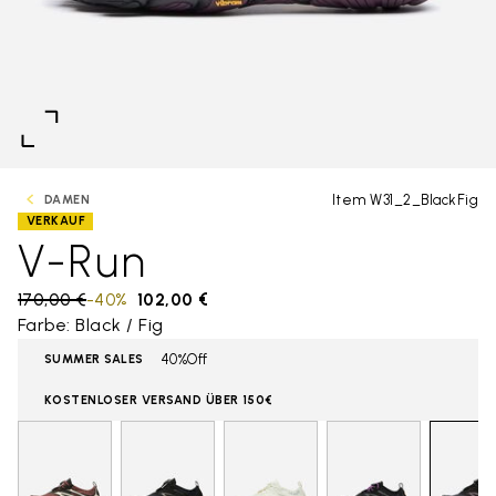
Item W31_2_BlackFig
DAMEN
VERKAUF
V-Run
Price reduced from
170,00 €
to
-40%
102,00 €
Farbe: Black / Fig
40%Off
SUMMER SALES
KOSTENLOSER VERSAND ÜBER 150€