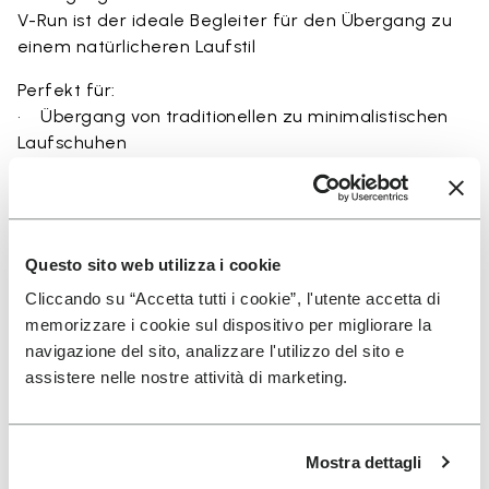
V-Run ist der ideale Begleiter für den Übergang zu
einem natürlicheren Laufstil
Perfekt für:
• Übergang von traditionellen zu minimalistischen
Laufschuhen
• kurze bis mittlere Distanzen mit verbessertem
Bodengefühl
• Erkundung des natürlichen Laufens durch Ground
Feel
Questo sito web utilizza i cookie
• natürliche Bewegung und Barfußtraining
• leichter und atmungsaktiver Alltagskomfort
Cliccando su “Accetta tutti i cookie”, l'utente accetta di
memorizzare i cookie sul dispositivo per migliorare la
navigazione del sito, analizzare l'utilizzo del sito e
assistere nelle nostre attività di marketing.
Details
Mostra dettagli