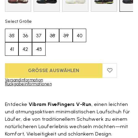
Select Größe
35
36
37
38
39
40
41
42
43
GRÖSSE AUSWÄHLEN
ADD TO WIS
ADD TO WI
Versandinformation
Rückgabeinformationen
Skip to product images gallery
Entdecke
Vibram FiveFingers V-Run
, einen leichten
und atmungsaktiven minimalistischen Laufschuh für
Läufer, die von traditionellem Schuhwerk zu einem
natürlicheren Lauferlebnis wechseln möchten—mit
Komfort, Vielseitigkeit und schlankem Design.