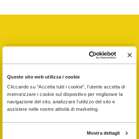
Vibram Events
FiveFingers Guide
Questo sito web utilizza i cookie
Cliccando su “Accetta tutti i cookie”, l'utente accetta di
E-SHOP
memorizzare i cookie sul dispositivo per migliorare la
navigazione del sito, analizzare l'utilizzo del sito e
assistere nelle nostre attività di marketing.
Schuhreparatur-Finder
Store Locator
Mostra dettagli