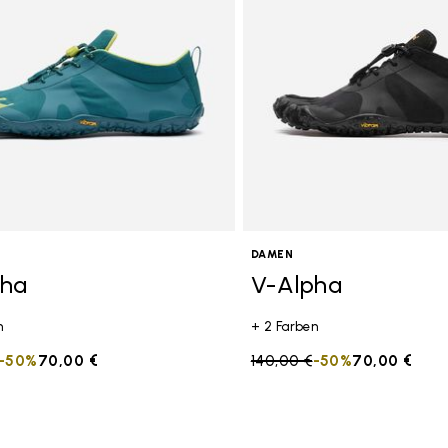
Mehr
DAMEN
pha
V-Alpha
n
+ 2 Farben
duced from
to
-50%
70,00 €
Price reduced from
140,00 €
to
-50%
70,00 €