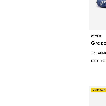
DAMEN
Grasp
+ 4 Farbe
Price re
120,00 €
VERKAUF