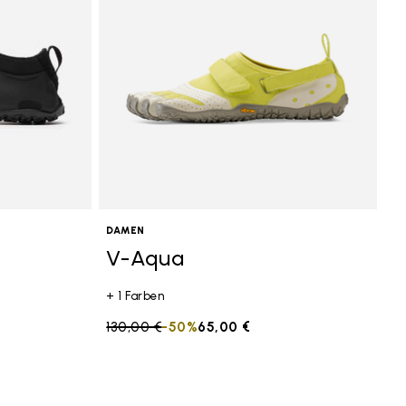
DAMEN
V-Aqua
+ 1 Farben
Price reduced from
130,00 €
to
-50%
65,00 €