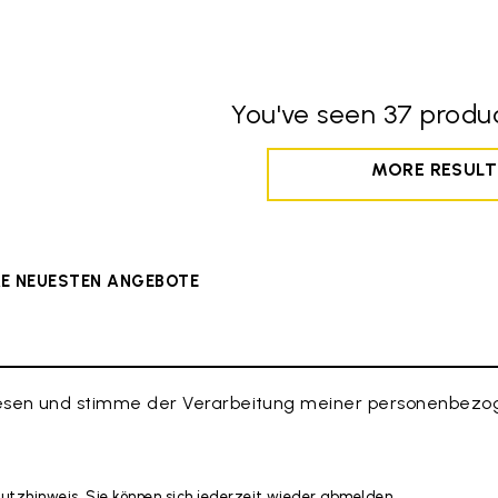
You've seen 37 produc
MORE RESULT
ERE NEUESTEN ANGEBOTE
esen und stimme der Verarbeitung meiner personenbezog
hutzhinweis. Sie können sich jederzeit wieder abmelden.