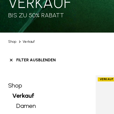
VERKAUF
BIS ZU 50% RABATT
Shop
Verkauf
FILTER AUSBLENDEN
VERKAUF
Shop
Skip filters go to products
Refine by Category: Shop
Verkauf
selected Currently Refined by Cate
Damen
Refine by Category: Damen