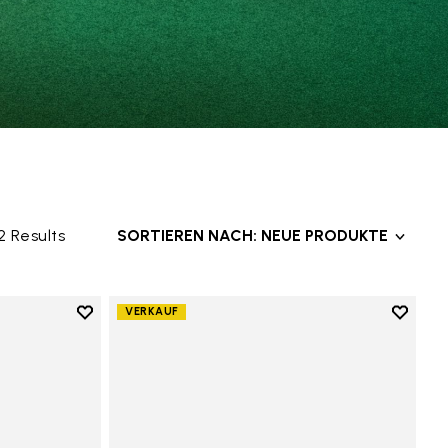
2 Results
SORTIEREN NACH: NEUE PRODUKTE
Add to wishlist
Add to 
VERKAUF
Add to wishlist V-Alpha
Add to 