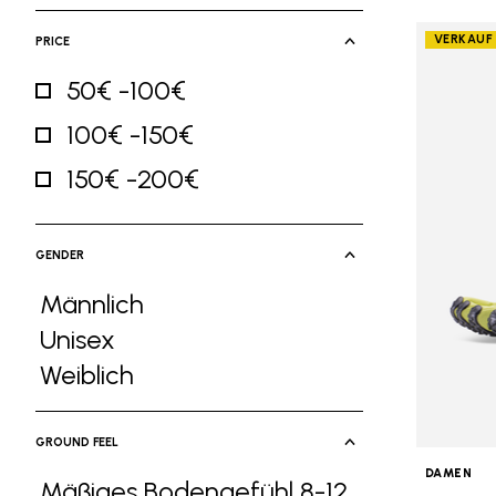
VERKAUF
PRICE
50€ -100€
Refine by Price: 50€ -100€
100€ -150€
Refine by Price: 100€ -150€
150€ -200€
Refine by Price: 150€ -200€
GENDER
Männlich
Refine by Gender: Männlich
Unisex
Refine by Gender: Unisex
Weiblich
Refine by Gender: Weiblich
GROUND FEEL
DAMEN
Mäßiges Bodengefühl 8-12