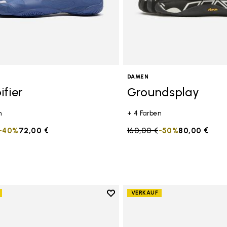
DAMEN
ifier
Groundsplay
n
+ 4 Farben
duced from
to
-40%
72,00 €
Price reduced from
160,00 €
to
-50%
80,00 €
Add to wishlist
VERKAUF
Add to wishlist Groundsplay