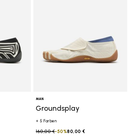
MAN
Groundsplay
+ 5 Farben
Price reduced from
160,00 €
to
-50%
80,00 €