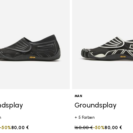
MAN
ndsplay
Groundsplay
n
+ 5 Farben
duced from
to
-50%
80,00 €
Price reduced from
160,00 €
to
-50%
80,00 €