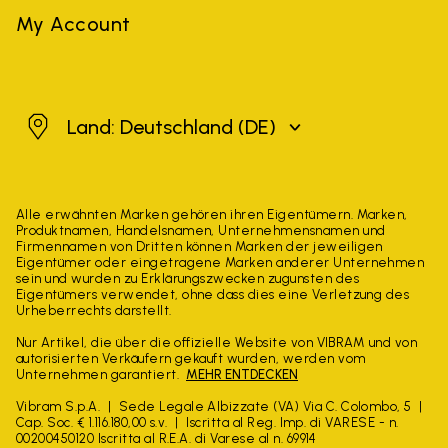
My Account
Deutschland
Land: Deutschland
(DE)
Alle erwähnten Marken gehören ihren Eigentümern. Marken,
Produktnamen, Handelsnamen, Unternehmensnamen und
Firmennamen von Dritten können Marken der jeweiligen
Eigentümer oder eingetragene Marken anderer Unternehmen
sein und wurden zu Erklärungszwecken zugunsten des
Eigentümers verwendet, ohne dass dies eine Verletzung des
Urheberrechts darstellt.
Nur Artikel, die über die offizielle Website von VIBRAM und von
autorisierten Verkäufern gekauft wurden, werden vom
Unternehmen garantiert.
MEHR ENTDECKEN
Vibram S.p.A.
Sede Legale Albizzate (VA) Via C. Colombo, 5
Cap. Soc. € 1.116.180,00 s.v.
Iscritta al Reg. Imp. di VARESE - n.
00200450120 Iscritta al R.E.A. di Varese al n. 69914