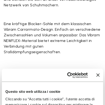
Netzwerk von Schuhmachern
.
Eine kräftige Blocker-Sohle mit dem klassischen
Vibram Carrarmato-Design. Einfach an verschiedene
Zwischensohlen und Volumen anpassbar. Das Vibram
NEWFLEX-Material bietet extreme Leichtigkeit in
Verbindung mit guten
Stoßdämpfungseigenschaften.
Details
Questo sito web utilizza i cookie
Cliccando su “Accetta tutti i cookie”, l'utente accetta di
memorizzare i cookie sul dispositivo per migliorare la