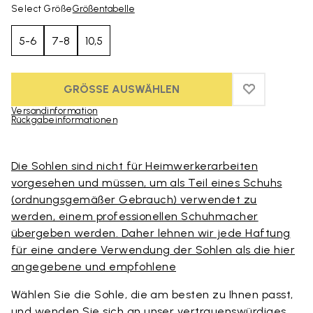
Select Größe
Größentabelle
5-6
7-8
10,5
GRÖSSE AUSWÄHLEN
ADD TO WIS
ADD TO WI
Versandinformation
Rückgabeinformationen
Skip to product images gallery
Die Sohlen sind nicht für Heimwerkerarbeiten
vorgesehen und müssen, um als Teil eines Schuhs
(ordnungsgemäßer Gebrauch) verwendet zu
werden, einem professionellen Schuhmacher
übergeben werden. Daher lehnen wir jede Haftung
für eine andere Verwendung der Sohlen als die hier
angegebene und empfohlene
Wählen Sie die Sohle, die am besten zu Ihnen passt,
und wenden Sie sich an unser vertrauenswürdiges