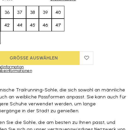
36
37
38
39
40
42
44
45
46
47
GRÖSSE AUSWÄHLEN
ADD TO WISHLIST
ADD TO WISHLIST 
dinformation
abeinformationen
duct images gallery
nische Trailrunning-Sohle, die sich sowohl an männliche
auch an weibliche Passformen anpasst. Sie kann auch für
igere Schuhe verwendet werden, um lange
iergänge in der Stadt zu genießen.
en Sie die Sohle, die am besten zu Ihnen passt, und
en Sie sich an unser vertrauenswürdiges
Netzwerk von