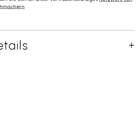
uhmachern
.
tails