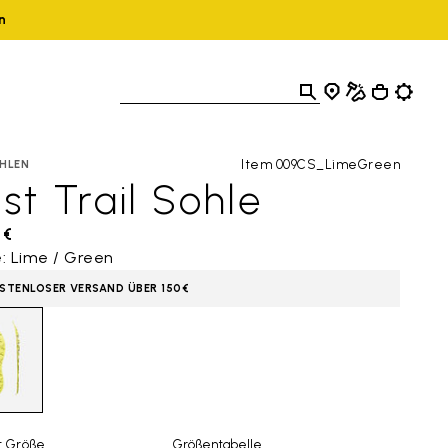
n
Item 009CS_LimeGreen
HLEN
st Trail Sohle
 €
: Lime / Green
STENLOSER VERSAND ÜBER 150€
t Größe
Größentabelle