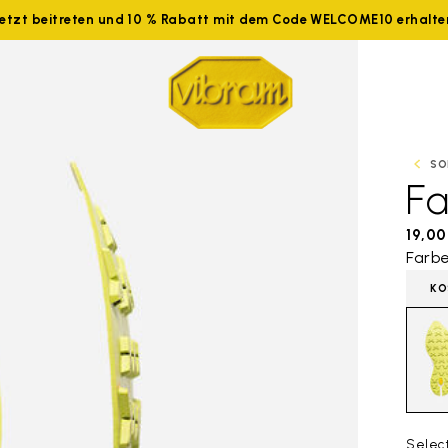
Jetzt beitreten und 10 % Rabatt mit dem Code WELCOME10 erhalte
SO
Fa
19,00
Farbe
KO
Selec