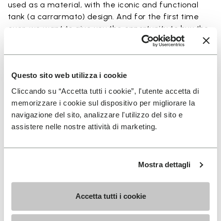
used as a material, with the iconic and functional
tank (a carrarmato) design. And for the first time
ever, we want to give you the opportunity to buy the
sole in Ecostep Natural (>90% natural ingredient).
To have the soles installed onto your favorite pair
Questo sito web utilizza i cookie
of shoes, access our SHOE REPAIR LOCATOR to
Cliccando su “Accetta tutti i cookie”, l'utente accetta di
connect with the shoe repair shop closest to you.
memorizzare i cookie sul dispositivo per migliorare la
navigazione del sito, analizzare l'utilizzo del sito e
assistere nelle nostre attività di marketing.
Details
Mostra dettagli
Accetta tutti i cookie
MELDEN SIE SICH AN UND VERPASSEN SIE NICHT
UNSERE NEUESTEN ANGEBOTE