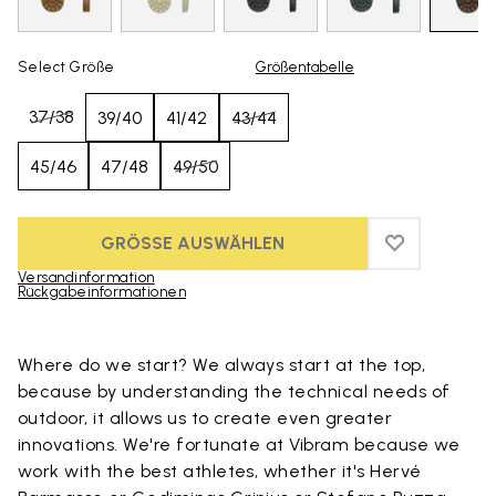
Select Größe
Größentabelle
37/38
39/40
41/42
43/44
45/46
47/48
49/50
GRÖSSE AUSWÄHLEN
ADD TO WIS
ADD TO WI
Versandinformation
Rückgabeinformationen
Skip to product images gallery
Where do we start? We always start at the top,
because by understanding the technical needs of
outdoor, it allows us to create even greater
innovations. We're fortunate at Vibram because we
work with the best athletes, whether it's Hervé