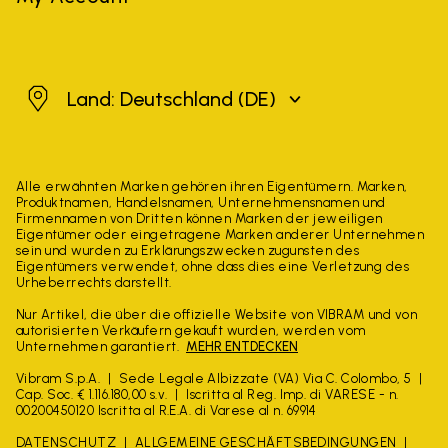
Deutschland
Land: Deutschland
(DE)
Alle erwähnten Marken gehören ihren Eigentümern. Marken,
Produktnamen, Handelsnamen, Unternehmensnamen und
Firmennamen von Dritten können Marken der jeweiligen
Eigentümer oder eingetragene Marken anderer Unternehmen
sein und wurden zu Erklärungszwecken zugunsten des
Eigentümers verwendet, ohne dass dies eine Verletzung des
Urheberrechts darstellt.
Nur Artikel, die über die offizielle Website von VIBRAM und von
autorisierten Verkäufern gekauft wurden, werden vom
Unternehmen garantiert.
MEHR ENTDECKEN
Vibram S.p.A.
Sede Legale Albizzate (VA) Via C. Colombo, 5
Cap. Soc. € 1.116.180,00 s.v.
Iscritta al Reg. Imp. di VARESE - n.
00200450120 Iscritta al R.E.A. di Varese al n. 69914
DATENSCHUTZ
ALLGEMEINE GESCHÄFTSBEDINGUNGEN