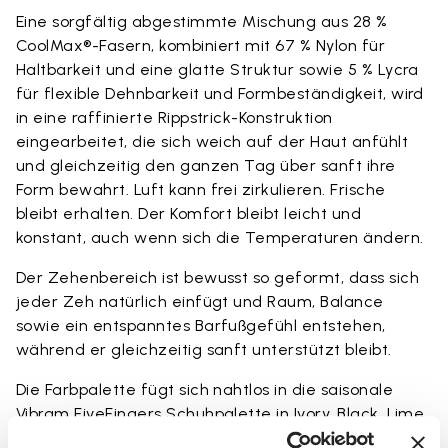
Eine sorgfältig abgestimmte Mischung aus 28 %
CoolMax®-Fasern, kombiniert mit 67 % Nylon für
Haltbarkeit und eine glatte Struktur sowie 5 % Lycra
für flexible Dehnbarkeit und Formbeständigkeit, wird
in eine raffinierte Rippstrick-Konstruktion
eingearbeitet, die sich weich auf der Haut anfühlt
und gleichzeitig den ganzen Tag über sanft ihre
Form bewahrt. Luft kann frei zirkulieren. Frische
bleibt erhalten. Der Komfort bleibt leicht und
konstant, auch wenn sich die Temperaturen ändern.
Der Zehenbereich ist bewusst so geformt, dass sich
jeder Zeh natürlich einfügt und Raum, Balance
sowie ein entspanntes Barfußgefühl entstehen,
während er gleichzeitig sanft unterstützt bleibt.
Die Farbpalette fügt sich nahtlos in die saisonale
Vibram FiveFingers Schuhpalette in Ivory, Black, Lime
und Fig ein und macht jede Kombination mühelos