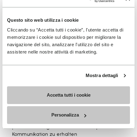
und stimmig.
Erhältlich in drei Höhen, passend zu deinem täglichen
Questo sito web utilizza i cookie
Rhythmus.
Cliccando su “Accetta tutti i cookie”, l'utente accetta di
Höhen vom oberen Bündchen bis zur Ferse: 17 CM
memorizzare i cookie sul dispositivo per migliorare la
navigazione del sito, analizzare l'utilizzo del sito e
assistere nelle nostre attività di marketing.
Mostra dettagli
MELDEN SIE SICH AN UND VERPASSEN SIE NICHT
UNSERE NEUESTEN ANGEBOTE
Accetta tutti i cookie
Ich habe die
Datenschutzrichtlinie
von Vibram
Personalizza
gelesen und stimme der Verarbeitung meiner
personenbezogenen Daten zu, um personalisierte
Kommunikation zu erhalten