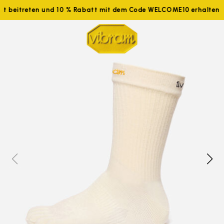
tzt beitreten und 10 % Rabatt mit dem Code WELCOME10 erhalten