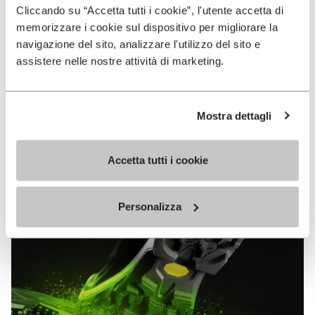
Cliccando su “Accetta tutti i cookie”, l'utente accetta di
MEGAGRIP
memorizzare i cookie sul dispositivo per migliorare la
navigazione del sito, analizzare l'utilizzo del sito e
MEHR ENTDECKEN
assistere nelle nostre attività di marketing.
Die Vibram Megagrip Hochleistungs-Verbundsohle
Mostra dettagli
aus Gummi bietet sowohl auf trockenem als auch
auf nassem Terrain unvergleichliche Grip-
Eigenschaften.
Accetta tutti i cookie
Personalizza