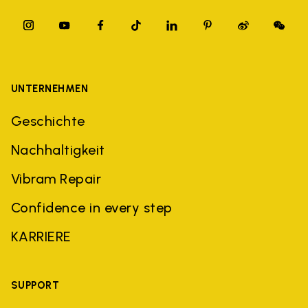
UNTERNEHMEN
Geschichte
Nachhaltigkeit
Vibram Repair
Confidence in every step
KARRIERE
SUPPORT