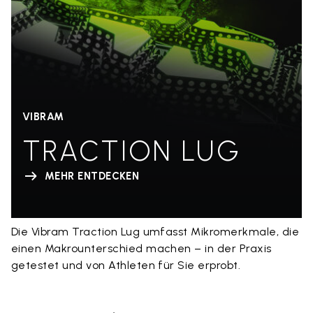
VIBRAM
TRACTION LUG
MEHR ENTDECKEN
Die Vibram Traction Lug umfasst Mikromerkmale, die
einen Makrounterschied machen – in der Praxis
getestet und von Athleten für Sie erprobt.