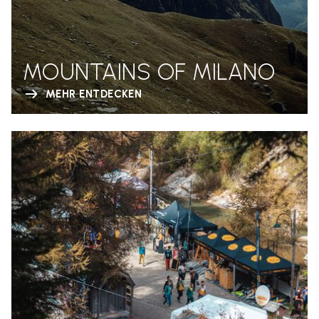
MOUNTAINS OF MILANO
MEHR ENTDECKEN