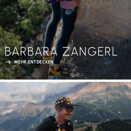
BARBARA ZANGERL
MEHR ENTDECKEN