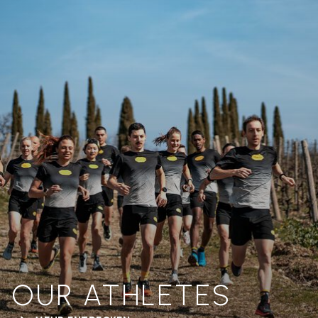
OUR ATHLETES