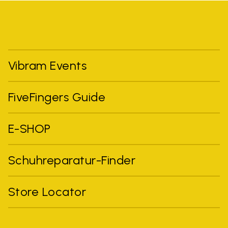
Vibram Events
FiveFingers Guide
E-SHOP
Schuhreparatur-Finder
Store Locator