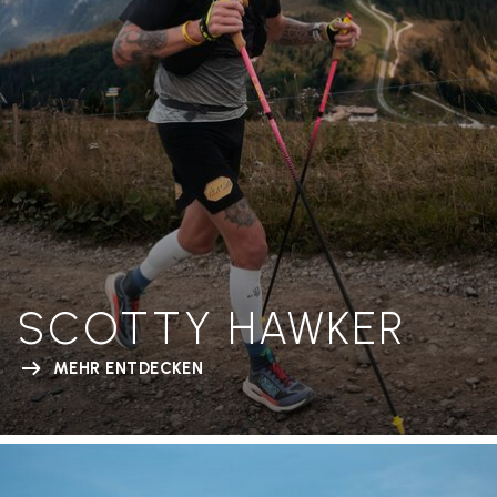
SCOTTY HAWKER
MEHR ENTDECKEN