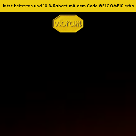
etzt beitreten und 10 % Rabatt mit dem Code WELCOME10 erhalten