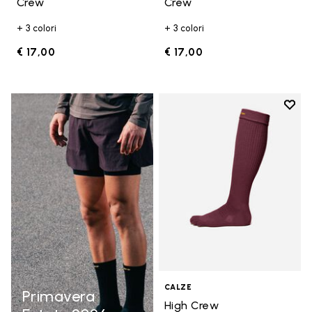
Crew
Crew
+ 3 colori
+ 3 colori
€ 17,00
€ 17,00
Add t
Add t
CALZE
Primavera
High Crew