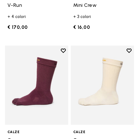
V-Run
Mini Crew
+ 4 colori
+ 3 colori
€ 170,00
€ 16,00
Add to wishlist
Add t
Add to wishlist Crew
Add t
CALZE
CALZE