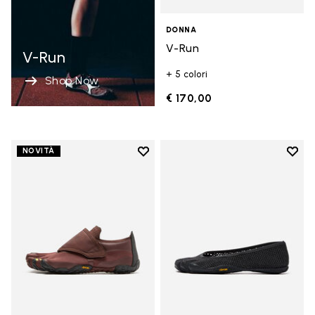
DONNA
V-Run
V-Run
+ 5 colori
Shop Now
€ 170,00
Add to wishlist
Add t
NOVITÀ
Add to wishlist Trailope
Add t