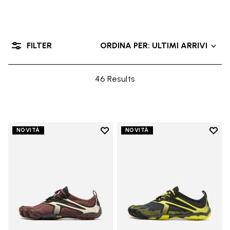
FILTER
ORDINA PER: ULTIMI ARRIVI
46 Results
Add to wishlist
Add t
NOVITÀ
NOVITÀ
Add to wishlist V-Run
Add t