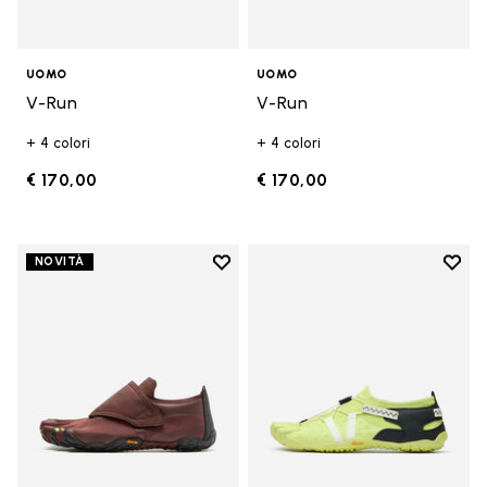
UOMO
UOMO
V-Run
V-Run
+ 4 colori
+ 4 colori
€ 170,00
€ 170,00
Add to wishlist
Add t
NOVITÀ
Add to wishlist Trailope
Add t