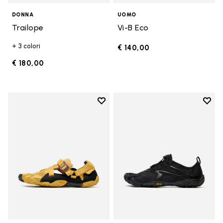
DONNA
UOMO
Trailope
Vi-B Eco
+ 3 colori
€ 140,00
€ 180,00
Add to wishlist
Add t
Add to wishlist Breezandal
Add t