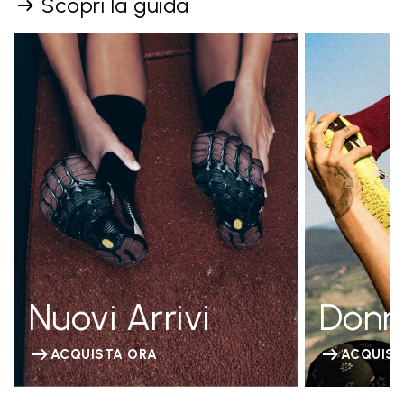
Scopri la guida
Nuovi Arrivi
Donn
ACQUISTA ORA
ACQUIST