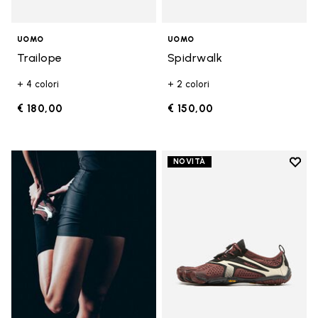
UOMO
UOMO
Trailope
Spidrwalk
+ 4 colori
+ 2 colori
€ 180,00
€ 150,00
Add t
NOVITÀ
Add t