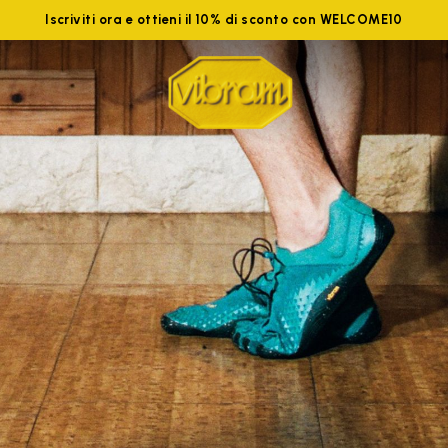
Iscriviti ora e ottieni il 10% di sconto con WELCOME10