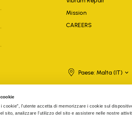
Vibram Repair
Mission
CAREERS
Malta
Paese: Malta
(IT)
 cookie
hi di terze parti, nomi di prodotti, nomi commerciali, nomi aziendali e n
ati a scopo esplicativo a vantaggio del proprietario, senza che ciò implic
 i cookie”, l'utente accetta di memorizzare i cookie sul dispositiv
itori autorizzati sono garantiti dall'azienda.
SCOPRI DI PIU'
 sito, analizzare l'utilizzo del sito e assistere nelle nostre attivit
Cap. Soc. € 1.116.180,00 s.v.
Iscritta al Reg. Imp. di VARESE - n. 00200450120
SIBILITÀ WEB
WHISTLEBLOWING
PREFERENZE COOKIE