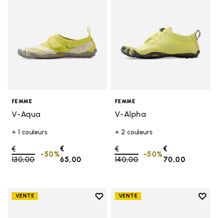
FEMME
FEMME
V-Aqua
V-Alpha
+ 1 couleurs
+ 2 couleurs
Price reduced from
€
€
Price reduced from
€
€
-50%
-50%
130,00
to
65,00
140,00
to
70,00
Add to wishlist
Add t
VENTE
VENTE
Add to wishlist V-Aqua
Add t