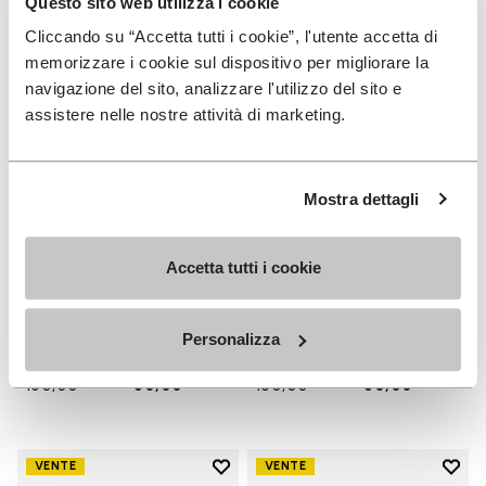
Questo sito web utilizza i cookie
Cliccando su “Accetta tutti i cookie”, l'utente accetta di
memorizzare i cookie sul dispositivo per migliorare la
navigazione del sito, analizzare l'utilizzo del sito e
assistere nelle nostre attività di marketing.
Mostra dettagli
HOMME
FEMME
Accetta tutti i cookie
Groundsplay
Groundsplay
+ 5 couleurs
+ 4 couleurs
Personalizza
Price reduced from
€
€
Price reduced from
€
€
-50%
-50%
160,00
to
80,00
160,00
to
80,00
Add to wishlist
Add t
VENTE
VENTE