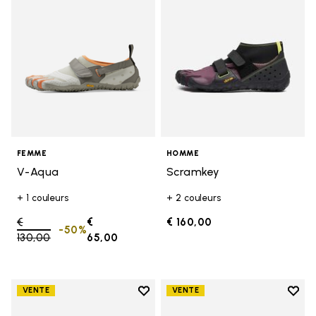
FEMME
HOMME
V-Aqua
Scramkey
+ 1 couleurs
+ 2 couleurs
Price reduced from
€
€
€ 160,00
-50%
130,00
to
65,00
Add to wishlist
Add t
VENTE
VENTE
Add to wishlist Graspifier
Add t