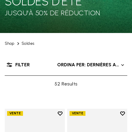
SOLDES D'ÉTÉ
JUSQU'À 50% DE RÉDUCTION
Shop
Soldes
FILTER
ORDINA PER: DERNIÈRES ARRIVÉ
52 Results
Add to wishlist
Add t
VENTE
VENTE
Add to wishlist V-Alpha
Add t