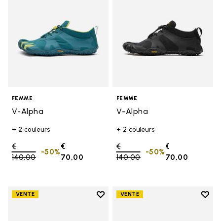
FEMME
FEMME
V-Alpha
V-Alpha
+ 2 couleurs
+ 2 couleurs
Price reduced from
€
€
Price reduced from
€
€
-50%
-50%
140,00
to
70,00
140,00
to
70,00
Add to wishlist
Add t
VENTE
VENTE
Add to wishlist V-Aqua
Add t