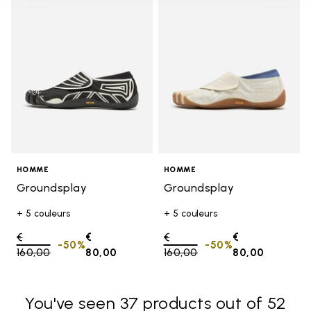
Add to wishlist Groundsplay
Add t
HOMME
HOMME
Groundsplay
Groundsplay
+ 5 couleurs
+ 5 couleurs
Price reduced from
€
€
Price reduced from
€
€
-50%
-50%
160,00
to
80,00
160,00
to
80,00
You've seen 37 products out of 52