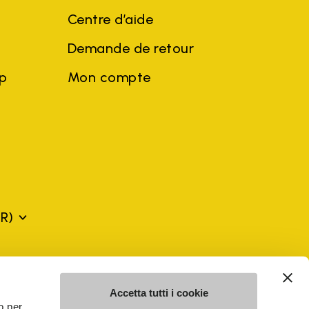
Centre d’aide
Demande de retour
ep
Mon compte
FR)
ciales et noms d'entreprises de tiers peuvent être des marques
u profit du propriétaire, sans impliquer de violation de la loi sur
Accetta tutti i cookie
o per