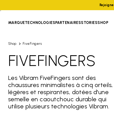
Rejoign
MARQUE
TECHNOLOGIES
PARTENAIRES
STORIES
SHOP
Shop
FiveFingers
FIVEFINGERS
Les Vibram FiveFingers sont des
chaussures minimalistes à cinq orteils,
légères et respirantes, dotées d'une
semelle en caoutchouc durable qui
utilise plusieurs technologies Vibram.