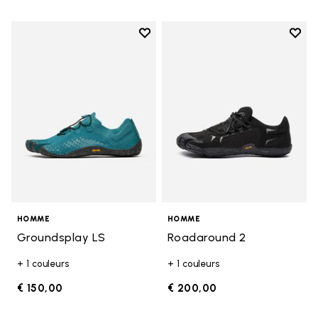
Add to wishlist
Add t
Add to wishlist Groundsplay LS
Add t
HOMME
HOMME
Groundsplay LS
Roadaround 2
+ 1 couleurs
+ 1 couleurs
€ 150,00
€ 200,00