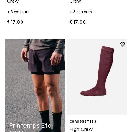
Crew
Crew
+ 3 couleurs
+ 3 couleurs
€ 17,00
€ 17,00
Add t
Add t
CHAUSSETTES
Printemps Ete
High Crew