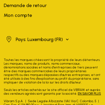
Demande de retour
Mon compte
Luxembourg
Pays: Luxembourg
(FR)
Toutes les marques citées sont la propriété de leurs détenteurs.
Les marques, noms de produits, noms commerciaux,
dénominations sociales et noms d'entreprises de tiers peuvent
être des marques commerciales de leurs propriétaires
respectifs ou des marques déposées d'autres entreprises, et ont
été utilisés à des fins d'explication au profit du propriétaire, sans
impliquer de violation de la loi sur les droits d'auteur.
Seuls les articles achetés sur le site officiel de VIBRAM et auprès
des vendeurs agréés sont garantis par la société.
EN SAVOIR PLUS
Vibram S.p.A.
Sede Legale Albizzate (VA) Via C. Colombo, 5
Cap. Soc. € 1.116.180,00 s.v.
Iscritta al Reg. Imp. di VARESE - n.