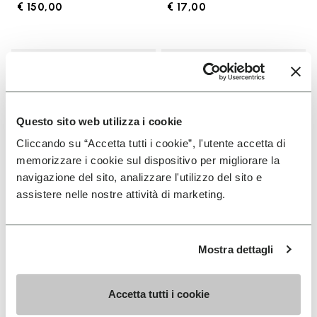
€ 150,00
€ 17,00
Add to wishlist
Add t
Add to wishlist KSO EVO
Add t
Questo sito web utilizza i cookie
Cliccando su “Accetta tutti i cookie”, l'utente accetta di
memorizzare i cookie sul dispositivo per migliorare la
navigazione del sito, analizzare l'utilizzo del sito e
assistere nelle nostre attività di marketing.
HOMME
CHAUSSETTES
Mostra dettagli
KSO EVO
High Crew
+ 4 couleurs
+ 3 couleurs
Accetta tutti i cookie
€ 130,00
€ 18,00