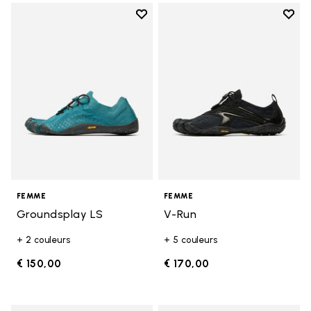
Add to wishlist
Add t
Add to wishlist Groundsplay LS
Add t
FEMME
FEMME
Groundsplay LS
V-Run
+ 2 couleurs
+ 5 couleurs
€ 150,00
€ 170,00