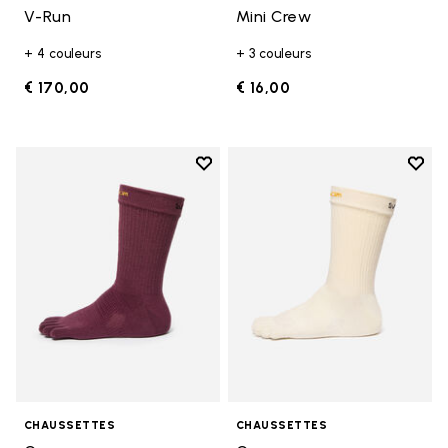
V-Run
Mini Crew
+ 4 couleurs
+ 3 couleurs
€ 170,00
€ 16,00
Add to wishlist
Add t
Add to wishlist Crew
Add t
CHAUSSETTES
CHAUSSETTES