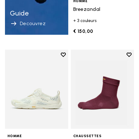
HOMME
Breezandal
Guide
+ 3 couleurs
Decouvrez
€ 150,00
Add to wishlist
Add t
Add to wishlist V-Run
Add t
HOMME
CHAUSSETTES