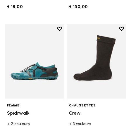
€ 18,00
€ 150,00
Add to wishlist
Add t
Add to wishlist Spidrwalk
Add t
FEMME
CHAUSSETTES
Spidrwalk
Crew
+ 2 couleurs
+ 3 couleurs