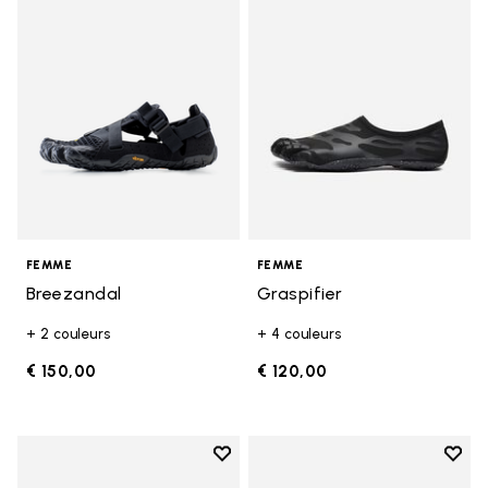
Add to wishlist Breezandal
Add t
FEMME
FEMME
Breezandal
Graspifier
+ 2 couleurs
+ 4 couleurs
€ 150,00
€ 120,00
Add to wishlist
Add t
Add to wishlist KSO EVO
Add t