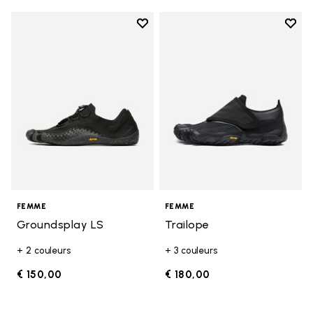
Add to wishlist
Add t
Add to wishlist Groundsplay LS
Add t
FEMME
FEMME
Groundsplay LS
Trailope
+ 2 couleurs
+ 3 couleurs
€ 150,00
€ 180,00