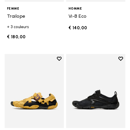
FEMME
HOMME
Trailope
Vi-B Eco
+ 3 couleurs
€ 140,00
€ 180,00
Add to wishlist
Add t
Add to wishlist Breezandal
Add t