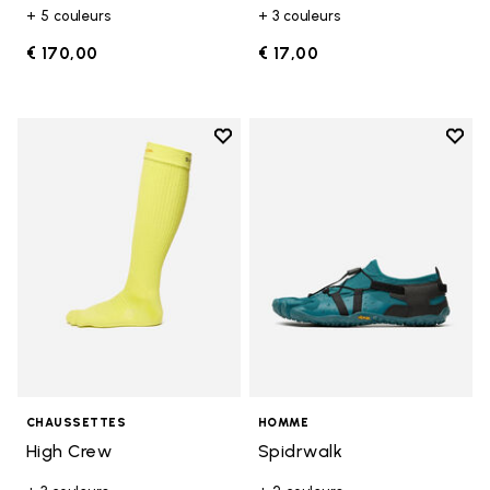
+ 5 couleurs
+ 3 couleurs
€ 170,00
€ 17,00
Add to wishlist
Add t
Add to wishlist High Crew
Add t
CHAUSSETTES
HOMME
High Crew
Spidrwalk