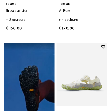
FEMME
HOMME
Breezandal
V-Run
+ 2 couleurs
+ 4 couleurs
€ 150,00
€ 170,00
Add t
Add t