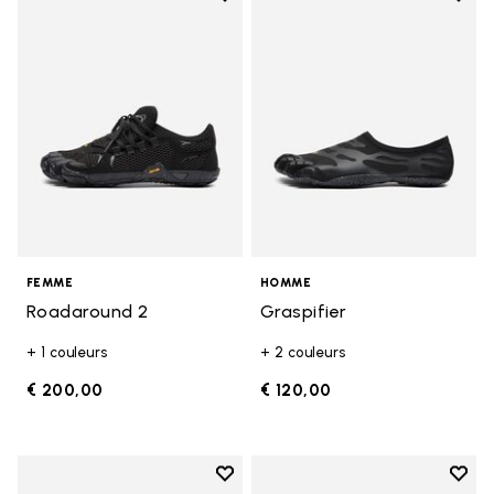
Add to wishlist Roadaround 2
Add t
FEMME
HOMME
Roadaround 2
Graspifier
+ 1 couleurs
+ 2 couleurs
€ 200,00
€ 120,00
Add to wishlist
Add t