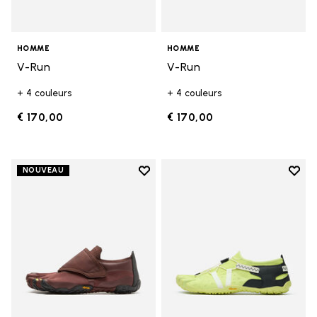
HOMME
HOMME
V-Run
V-Run
+ 4 couleurs
+ 4 couleurs
€ 170,00
€ 170,00
Add to wishlist
Add t
NOUVEAU
Add to wishlist Trailope
Add t