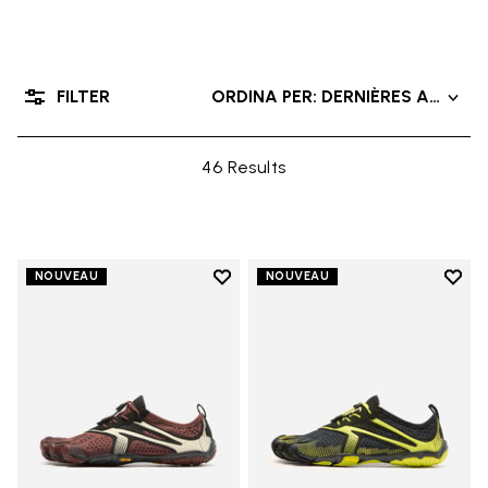
FILTER
ORDINA PER: DERNIÈRES ARRIVÉ
46 Results
Add to wishlist
Add t
NOUVEAU
NOUVEAU
Add to wishlist V-Run
Add t