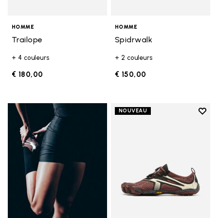
HOMME
HOMME
Trailope
Spidrwalk
+ 4 couleurs
+ 2 couleurs
€ 180,00
€ 150,00
Add t
NOUVEAU
Add t