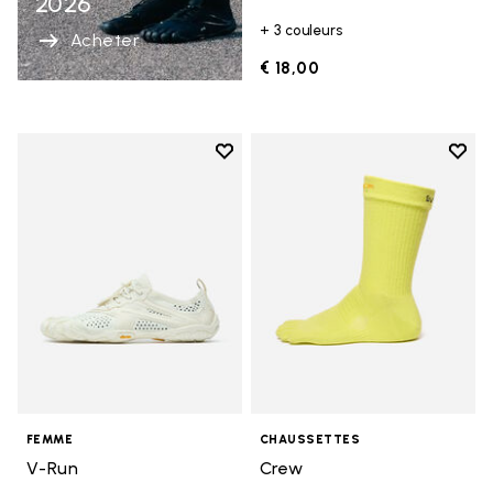
2026
+ 3 couleurs
Acheter
€ 18,00
Add to wishlist
Add t
Add to wishlist V-Run
Add t
FEMME
CHAUSSETTES
V-Run
Crew