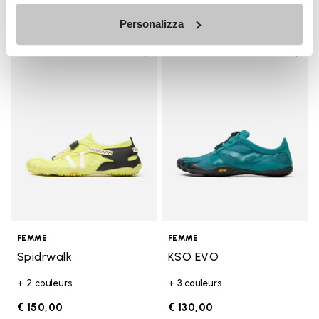
Personalizza
Add to wishlist
Add t
Add to wishlist Spidrwalk
Add t
FEMME
FEMME
Spidrwalk
KSO EVO
+ 2 couleurs
+ 3 couleurs
€ 150,00
€ 130,00