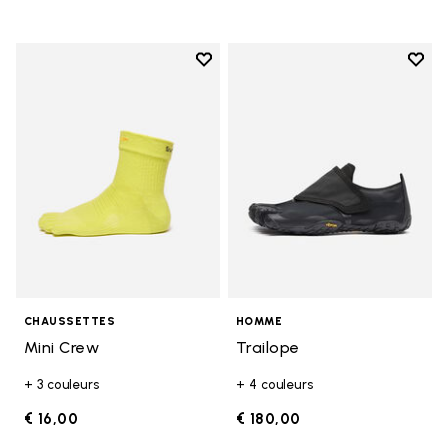
Add to wishlist
Add t
Add to wishlist Mini Crew
Add t
CHAUSSETTES
HOMME
Mini Crew
Trailope
+ 3 couleurs
+ 4 couleurs
€ 16,00
€ 180,00