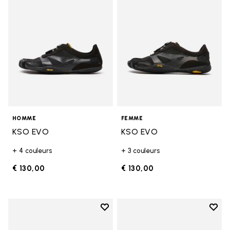
HOMME
FEMME
KSO EVO
KSO EVO
+ 4 couleurs
+ 3 couleurs
€ 130,00
€ 130,00
Add to wishlist
Add t
Add to wishlist Breezandal
Add t