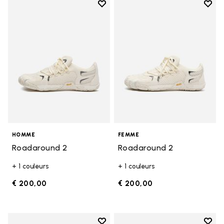
Add to wishlist
Add t
Add to wishlist Roadaround 2
Add t
HOMME
FEMME
Roadaround 2
Roadaround 2
+ 1 couleurs
+ 1 couleurs
€ 200,00
€ 200,00
Add to wishlist
Add t