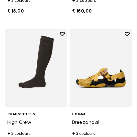
+ 3 couleurs
+ 2 couleurs
€ 18,00
€ 150,00
Add to wishlist
Add t
Add to wishlist High Crew
Add t
CHAUSSETTES
HOMME
High Crew
Breezandal
+ 3 couleurs
+ 3 couleurs