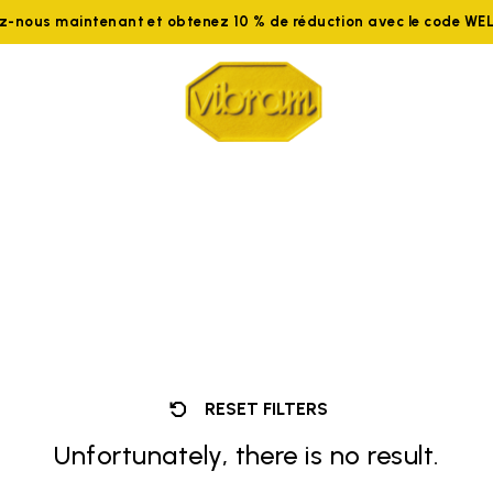
ez-nous maintenant et obtenez 10 % de réduction avec le code W
RESET FILTERS
Unfortunately, there is no result.