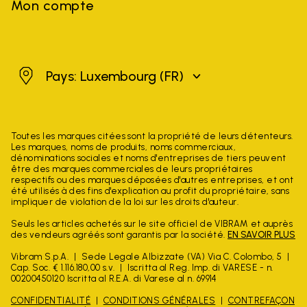
Mon compte
Luxembourg
Pays: Luxembourg
(FR)
Toutes les marques citées sont la propriété de leurs détenteurs.
Les marques, noms de produits, noms commerciaux,
dénominations sociales et noms d'entreprises de tiers peuvent
être des marques commerciales de leurs propriétaires
respectifs ou des marques déposées d'autres entreprises, et ont
été utilisés à des fins d'explication au profit du propriétaire, sans
impliquer de violation de la loi sur les droits d'auteur.
Seuls les articles achetés sur le site officiel de VIBRAM et auprès
des vendeurs agréés sont garantis par la société.
EN SAVOIR PLUS
Vibram S.p.A.
Sede Legale Albizzate (VA) Via C. Colombo, 5
Cap. Soc. € 1.116.180,00 s.v.
Iscritta al Reg. Imp. di VARESE - n.
00200450120 Iscritta al R.E.A. di Varese al n. 69914
CONFIDENTIALITÉ
CONDITIONS GÉNÉRALES
CONTREFAÇON