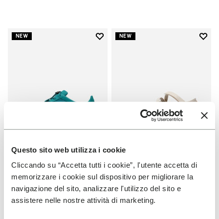
Add to wishlist
Add t
NEW
NEW
Add to wishlist KSO EVO メンズ
Add t
Questo sito web utilizza i cookie
Cliccando su “Accetta tutti i cookie”, l'utente accetta di
FIVEFINGERS メンズ
FIVEFINGERS レディース
KSO EVO メンズ
V-Soul Foot Map
memorizzare i cookie sul dispositivo per migliorare la
navigazione del sito, analizzare l'utilizzo del sito e
+ 5 カラー
+ 1 カラー
assistere nelle nostre attività di marketing.