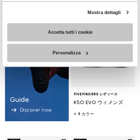
Add t
Mostra dettagli
NEW
Add 
Accetta tutti i cookie
Personalizza
FIVEFINGERS レディース
Guide
KSO EVO ウィメンズ
Discover now
+ 4 カラー