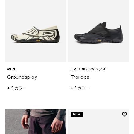
MEN
FIVEFINGERS メンズ
Groundsplay
Trailope
+ 5 カラー
+ 3 カラー
Add t
NEW
Add t