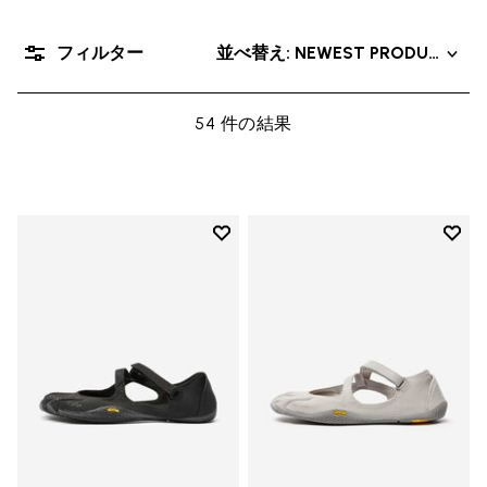
フィルター
並べ替え: NEWEST PRODUCT
54 件の結果
Add to wishlist
Add t
Add to wishlist V-Soul
Add t