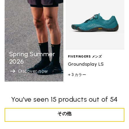
Spring Summer
FIVEFINGERS メンズ
2026
Groundsplay LS
Discover now
+ 3 カラー
You've seen 15 products out of 54
その他