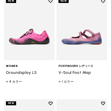
Add to wishlist
Add t
NEW
NEW
Add to wishlist Groundsplay LS
Add t
WOMEN
FIVEFINGERS レディース
Groundsplay LS
V-Soul Foot Map
+ 4 カラー
+ 1 カラー
Add to wishlist
Add t
NEW
Add to wishlist Groundsplay
Add t