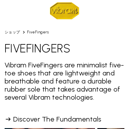
ショップ
FiveFingers
FIVEFINGERS
Vibram FiveFingers are minimalist five-
toe shoes that are lightweight and
breathable and feature a durable
rubber sole that takes advantage of
several Vibram technologies.
Discover The Fundamentals