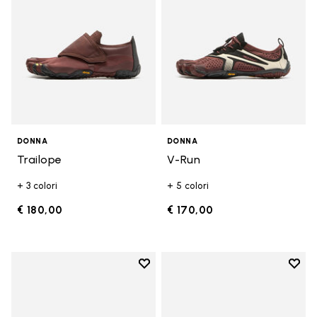
DONNA
DONNA
Trailope
V-Run
+ 3 colori
+ 5 colori
€ 180,00
€ 170,00
Add to wishlist
Add t
Add to wishlist V-Run
Add t