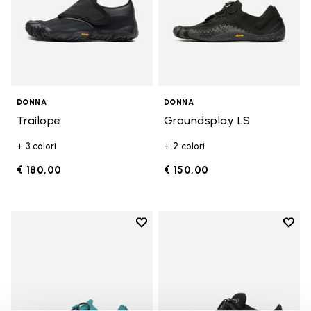
DONNA
DONNA
Trailope
Groundsplay LS
+ 3 colori
+ 2 colori
€ 180,00
€ 150,00
Add to wishlist
Add t
Add to wishlist Groundsplay LS
Add t