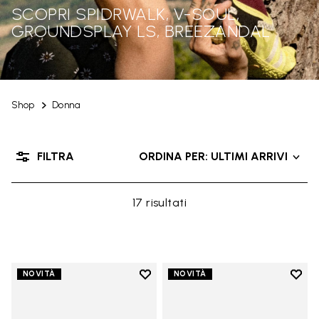
SCOPRI SPIDRWALK, V-SOUL,
GROUNDSPLAY LS, BREEZANDAL
Shop
Donna
FILTRA
ORDINA PER: ULTIMI ARRIVI
17 risultati
Add to wishlist
Add t
NOVITÀ
NOVITÀ
Add to wishlist Trailope
Add t