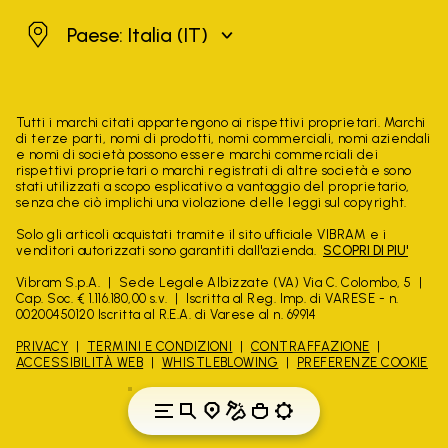
Italia
Paese: Italia
(IT)
Tutti i marchi citati appartengono ai rispettivi proprietari. Marchi
di terze parti, nomi di prodotti, nomi commerciali, nomi aziendali
e nomi di società possono essere marchi commerciali dei
rispettivi proprietari o marchi registrati di altre società e sono
stati utilizzati a scopo esplicativo a vantaggio del proprietario,
senza che ciò implichi una violazione delle leggi sul copyright.
Solo gli articoli acquistati tramite il sito ufficiale VIBRAM e i
venditori autorizzati sono garantiti dall'azienda.
SCOPRI DI PIU'
Vibram S.p.A.
Sede Legale Albizzate (VA) Via C. Colombo, 5
Cap. Soc. € 1.116.180,00 s.v.
Iscritta al Reg. Imp. di VARESE - n.
00200450120 Iscritta al R.E.A. di Varese al n. 69914
PRIVACY
TERMINI E CONDIZIONI
CONTRAFFAZIONE
ACCESSIBILITÀ WEB
WHISTLEBLOWING
PREFERENZE COOKIE