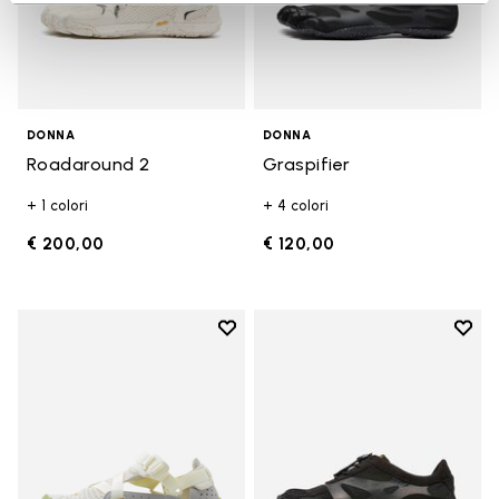
DONNA
DONNA
Roadaround 2
Graspifier
+ 1 colori
+ 4 colori
€ 200,00
€ 120,00
Add to wishlist
Add t
Add to wishlist Breezandal
Add t