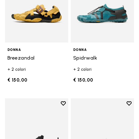
DONNA
DONNA
Breezandal
Spidrwalk
+ 2 colori
+ 2 colori
€ 150,00
€ 150,00
Add to wishlist
Add t
Add to wishlist Trailope
Add t