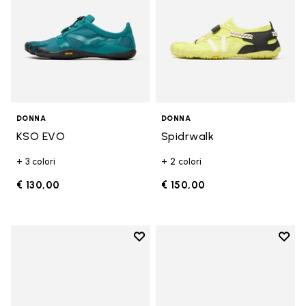
DONNA
DONNA
KSO EVO
Spidrwalk
+ 3 colori
+ 2 colori
€ 130,00
€ 150,00
Add to wishlist
Add t
Add to wishlist Breezandal
Add t