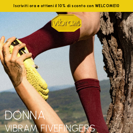
Iscriviti ora e ottieni il 10% di sconto con WELCOME10
DONNA
VIBRAM FIVEFINGERS