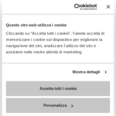
Questo sito web utilizza i cookie
Cliccando su “Accetta tutti i cookie”, l'utente accetta di
DONNA
DONNA
memorizzare i cookie sul dispositivo per migliorare la
Groundsplay LS
Roadaround 2
navigazione del sito, analizzare l'utilizzo del sito e
+ 2 colori
+ 1 colori
assistere nelle nostre attività di marketing.
€ 150,00
€ 200,00
Mostra dettagli
Add to wishlist
Add t
Add to wishlist Roadaround 2
Add t
Accetta tutti i cookie
Personalizza