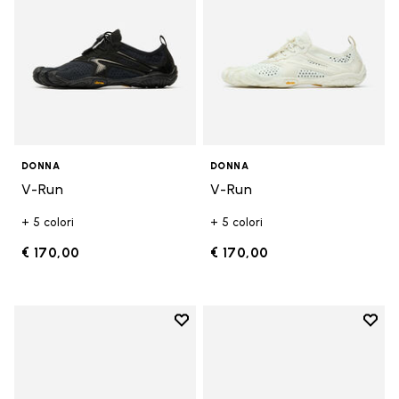
DONNA
DONNA
V-Run
V-Run
+ 5 colori
+ 5 colori
€ 170,00
€ 170,00
Add to wishlist
Add t
Add to wishlist KSO EVO
Add t