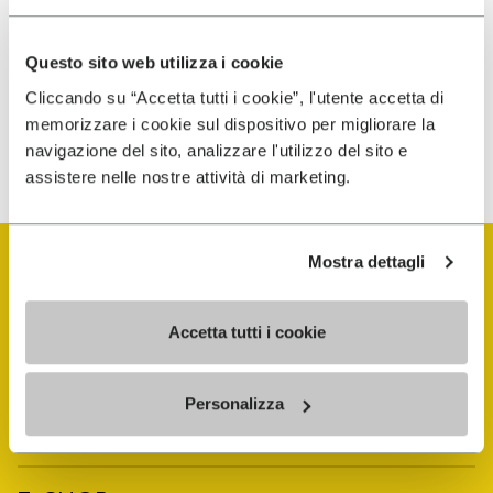
traitement de mes données personnelles afin de
recevoir des communications personnalisées
Questo sito web utilizza i cookie
Cliccando su “Accetta tutti i cookie”, l'utente accetta di
memorizzare i cookie sul dispositivo per migliorare la
Pour savoir comment nous traitons vos données, veuillez
consulter notre Politique de confidentialité. Vous pouvez vous
navigazione del sito, analizzare l'utilizzo del sito e
désinscrire à tout moment.
assistere nelle nostre attività di marketing.
Mostra dettagli
Accetta tutti i cookie
Vibram Events
Personalizza
FiveFingers Guide