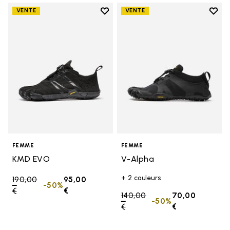
Add to wishlist
Add t
VENTE
VENTE
Add to wishlist KMD EVO
Add t
FEMME
FEMME
KMD EVO
V-Alpha
+ 2 couleurs
Price reduced from
190,00
95,00
-50%
€
to
€
Price reduced from
140,00
70,00
-50%
€
to
€