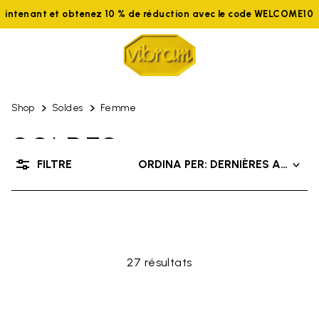
aintenant et obtenez 10 % de réduction avec le code WELCOME10
Shop
Soldes
Femme
SOLDES
FILTRE
ORDINA PER: DERNIÈRES ARRIVÉ
JUSQU'À 50% DE RÉDUCTION
27 résultats