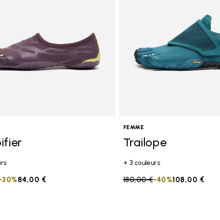
FEMME
ifier
Trailope
urs
+ 3 couleurs
duced from
to
-30%
84,00 €
Price reduced from
180,00 €
to
-40%
108,00 €