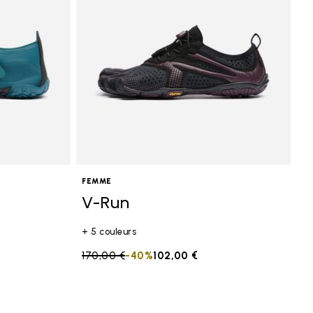
FEMME
V-Run
+ 5 couleurs
Price reduced from
170,00 €
to
-40%
102,00 €