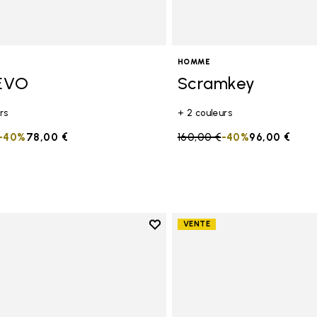
HOMME
EVO
Scramkey
rs
+ 2 couleurs
duced from
to
-40%
78,00 €
Price reduced from
160,00 €
to
-40%
96,00 €
Add to wishlist
VENTE
Add to wishlist Graspifier