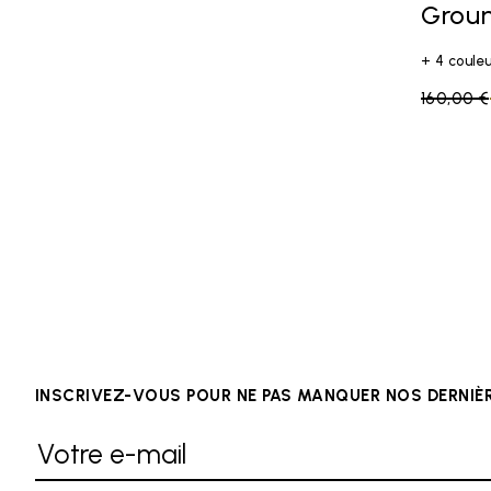
Grou
+ 4 coule
Price re
160,00 €
INSCRIVEZ-VOUS POUR NE PAS MANQUER NOS DERNI