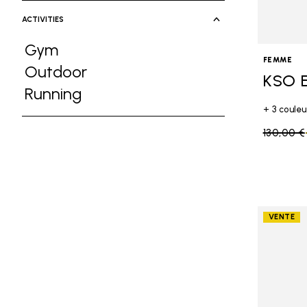
ACTIVITIES
Gym
FEMME
Affiner par Activities: Gym
Outdoor
KSO 
Affiner par Activities: Outdoor
Running
+ 3 couleu
Affiner par Activities: Running
Price re
130,00 €
VENTE