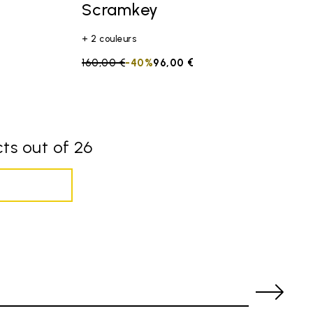
Scramkey
+ 2 couleurs
Price reduced from
160,00 €
to
-40%
96,00 €
ts out of 26