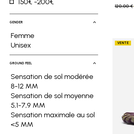
150€ -200€
Price re
120,00 €
Affiner par Price: 150€ -200€
GENDER
Femme
Affiner par Gender: Femme
Unisex
VENTE
Affiner par Gender: Unisex
GROUND FEEL
Sensation de sol modérée
8-12 MM
Affiner par Ground Feel: Sen
Sensation de sol moyenne
5,1-7,9 MM
Affiner par Ground Feel: Se
Sensation maximale au sol
<5 MM
Affiner par Ground Feel: Sensa