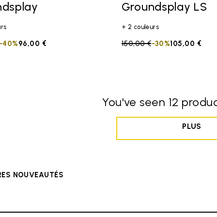
ndsplay
Groundsplay LS
urs
+ 2 couleurs
duced from
to
-40%
96,00 €
Price reduced from
150,00 €
to
-30%
105,00 €
You've seen 12 produc
PLUS
ÈRES NOUVEAUTÉS