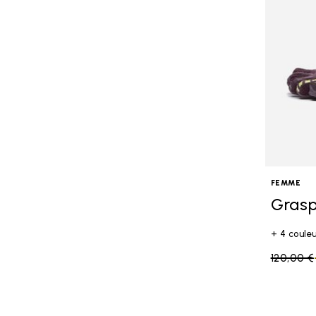
FEMME
Grasp
+ 4 coule
Price re
120,00 €