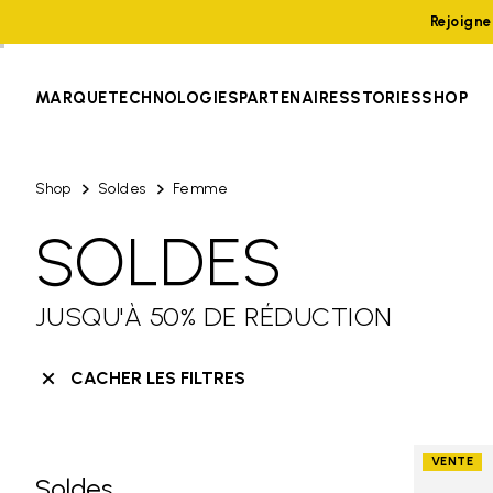
Rejoign
MARQUE
TECHNOLOGIES
PARTENAIRES
STORIES
SHOP
Shop
Soldes
Femme
SOLDES
JUSQU'À 50% DE RÉDUCTION
CACHER LES FILTRES
VENTE
Soldes
Skip filters go to products