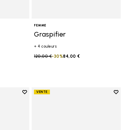
FEMME
Graspifier
+ 4 couleurs
Price reduced from
120,00 €
to
-30%
84,00 €
Add to wishlist
Add to 
VENTE
Add to wishlist Trailope
Add to 