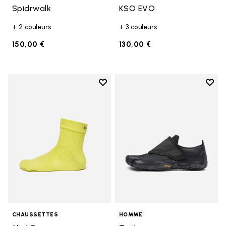
Spidrwalk
KSO EVO
+ 2 couleurs
+ 3 couleurs
150,00 €
130,00 €
Add to wishlist
Add t
Add to wishlist Mini Crew
Add t
CHAUSSETTES
HOMME