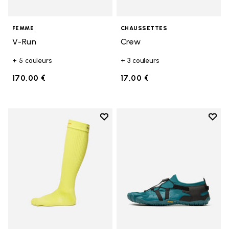
FEMME
CHAUSSETTES
V-Run
Crew
+ 5 couleurs
+ 3 couleurs
170,00 €
17,00 €
Add to wishlist
Add t
Add to wishlist High Crew
Add t