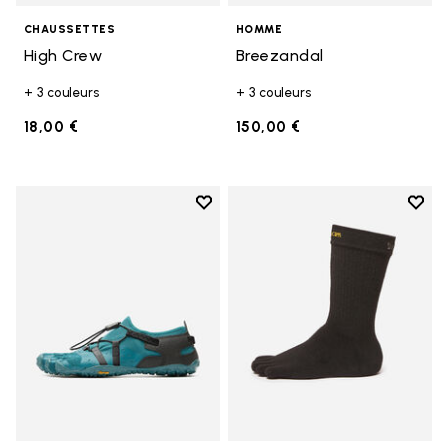
CHAUSSETTES
HOMME
High Crew
Breezandal
+ 3 couleurs
+ 3 couleurs
18,00 €
150,00 €
Add to wishlist
Add t
Add to wishlist Spidrwalk
Add t