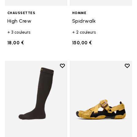
CHAUSSETTES
HOMME
High Crew
Spidrwalk
+ 3 couleurs
+ 2 couleurs
18,00 €
150,00 €
Add to wishlist
Add t
Add to wishlist High Crew
Add t