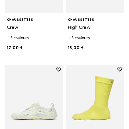
CHAUSSETTES
CHAUSSETTES
Crew
High Crew
+ 3 couleurs
+ 3 couleurs
17,00 €
18,00 €
Add to wishlist
Add t
Add to wishlist V-Run
Add t