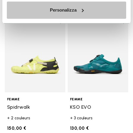
Personalizza
Add to wishlist
Add t
Add to wishlist Spidrwalk
Add t
FEMME
FEMME
Spidrwalk
KSO EVO
+ 2 couleurs
+ 3 couleurs
150,00 €
130,00 €