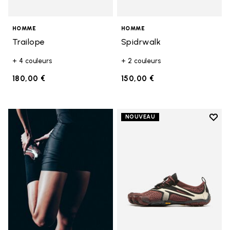
HOMME
HOMME
Trailope
Spidrwalk
+ 4 couleurs
+ 2 couleurs
180,00 €
150,00 €
Add t
NOUVEAU
Add t