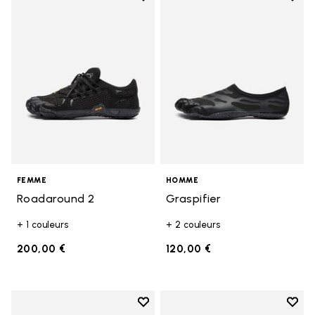
Add to wishlist Roadaround 2
Add t
FEMME
HOMME
Roadaround 2
Graspifier
+ 1 couleurs
+ 2 couleurs
200,00 €
120,00 €
Add to wishlist
Add t