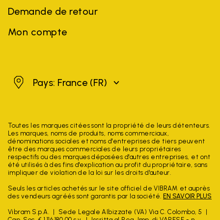
Demande de retour
Mon compte
France
Pays: France
(FR)
Toutes les marques citées sont la propriété de leurs détenteurs.
Les marques, noms de produits, noms commerciaux,
dénominations sociales et noms d'entreprises de tiers peuvent
être des marques commerciales de leurs propriétaires
respectifs ou des marques déposées d'autres entreprises, et ont
été utilisés à des fins d'explication au profit du propriétaire, sans
impliquer de violation de la loi sur les droits d'auteur.
Seuls les articles achetés sur le site officiel de VIBRAM et auprès
des vendeurs agréés sont garantis par la société.
EN SAVOIR PLUS
Vibram S.p.A.
Sede Legale Albizzate (VA) Via C. Colombo, 5
Cap. Soc. € 1.116.180,00 s.v.
Iscritta al Reg. Imp. di VARESE - n.