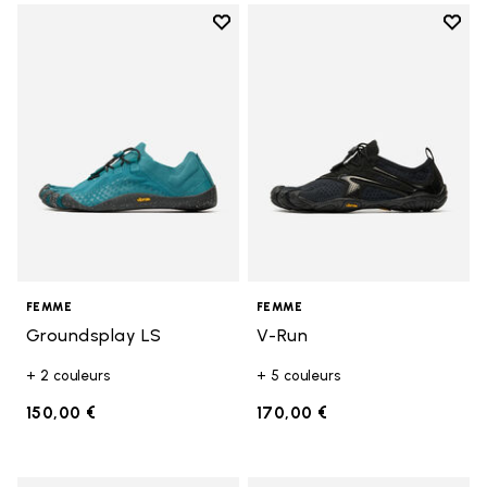
Add to wishlist
Add t
Add to wishlist Groundsplay LS
Add t
FEMME
FEMME
Groundsplay LS
V-Run
+ 2 couleurs
+ 5 couleurs
150,00 €
170,00 €