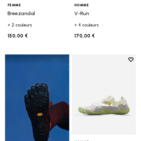
FEMME
HOMME
Breezandal
V-Run
+ 2 couleurs
+ 4 couleurs
150,00 €
170,00 €
Add t
Add t