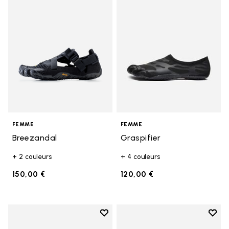
Add to wishlist Breezandal
Add t
FEMME
FEMME
Breezandal
Graspifier
+ 2 couleurs
+ 4 couleurs
150,00 €
120,00 €
Add to wishlist
Add t
Add to wishlist KSO EVO
Add t