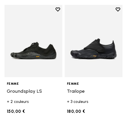
Add to wishlist
Add t
Add to wishlist Groundsplay LS
Add t
FEMME
FEMME
Groundsplay LS
Trailope
+ 2 couleurs
+ 3 couleurs
150,00 €
180,00 €