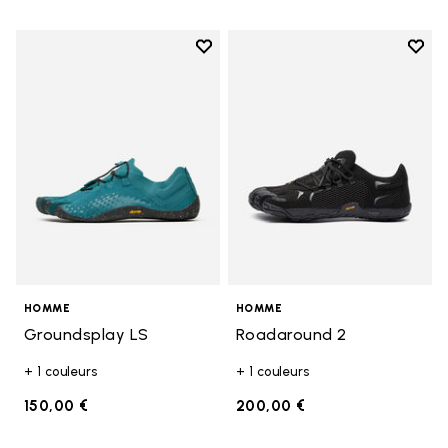
Add to wishlist
Add t
Add to wishlist Groundsplay LS
Add t
HOMME
HOMME
Groundsplay LS
Roadaround 2
+ 1 couleurs
+ 1 couleurs
150,00 €
200,00 €