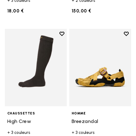
+ 3 couleurs
+ 2 couleurs
18,00 €
150,00 €
Add to wishlist
Add t
Add to wishlist High Crew
Add t
CHAUSSETTES
HOMME
High Crew
Breezandal
+ 3 couleurs
+ 3 couleurs