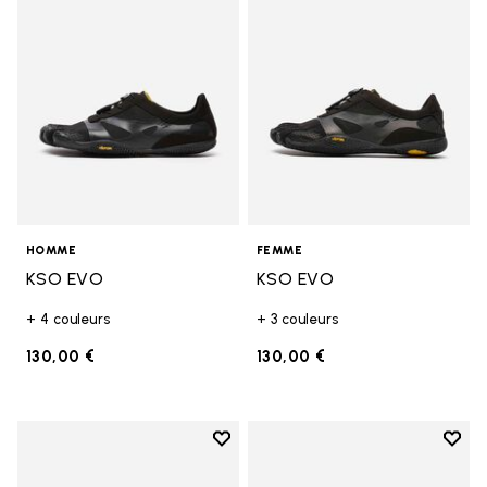
HOMME
FEMME
KSO EVO
KSO EVO
+ 4 couleurs
+ 3 couleurs
130,00 €
130,00 €
Add to wishlist
Add t
Add to wishlist Breezandal
Add t