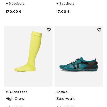
+ 5 couleurs
+ 3 couleurs
170,00 €
17,00 €
Add to wishlist
Add t
Add to wishlist High Crew
Add t
CHAUSSETTES
HOMME
High Crew
Spidrwalk