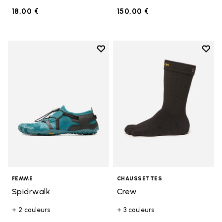
18,00 €
150,00 €
Add to wishlist
Add t
Add to wishlist Spidrwalk
Add t
FEMME
CHAUSSETTES
Spidrwalk
Crew
+ 2 couleurs
+ 3 couleurs