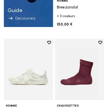
HOMME
Breezandal
Guide
+ 3 couleurs
Decouvrez
150,00 €
Add to wishlist
Add t
Add to wishlist V-Run
Add t
HOMME
CHAUSSETTES