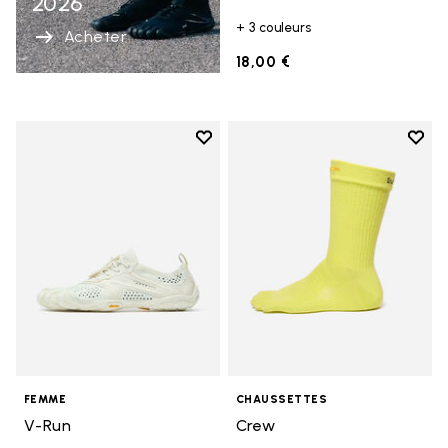
2026
+ 3 couleurs
Acheter
18,00 €
Add to wishlist
Add t
Add to wishlist V-Run
Add t
FEMME
CHAUSSETTES
V-Run
Crew