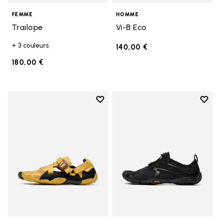
FEMME
HOMME
Trailope
Vi-B Eco
+ 3 couleurs
140,00 €
180,00 €
Add to wishlist
Add t
Add to wishlist Breezandal
Add t