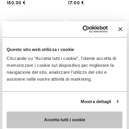
150,00 €
17,00 €
Add to wishlist
Add t
Add to wishlist KSO EVO
Add t
Questo sito web utilizza i cookie
Cliccando su “Accetta tutti i cookie”, l'utente accetta di
memorizzare i cookie sul dispositivo per migliorare la
navigazione del sito, analizzare l'utilizzo del sito e
assistere nelle nostre attività di marketing.
HOMME
CHAUSSETTES
Mostra dettagli
KSO EVO
High Crew
+ 4 couleurs
+ 3 couleurs
Accetta tutti i cookie
130,00 €
18,00 €