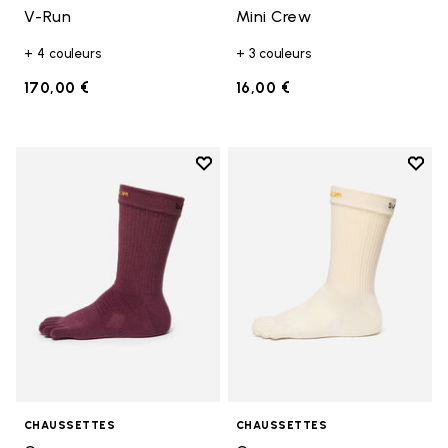
V-Run
Mini Crew
+ 4 couleurs
+ 3 couleurs
170,00 €
16,00 €
Add to wishlist
Add t
Add to wishlist Crew
Add t
CHAUSSETTES
CHAUSSETTES