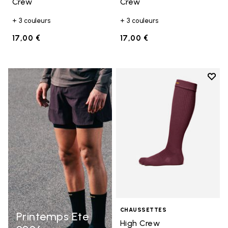
Crew
Crew
+ 3 couleurs
+ 3 couleurs
17,00 €
17,00 €
Add t
Add t
CHAUSSETTES
Printemps Ete
High Crew