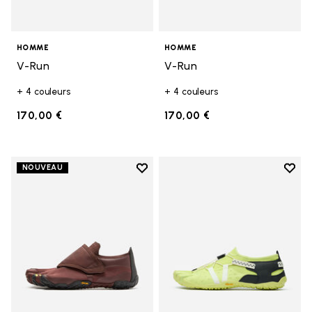
HOMME
HOMME
V-Run
V-Run
+ 4 couleurs
+ 4 couleurs
170,00 €
170,00 €
Add to wishlist
Add t
NOUVEAU
Add to wishlist Trailope
Add t