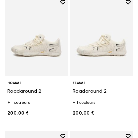
Add to wishlist
Add t
Add to wishlist Roadaround 2
Add t
HOMME
FEMME
Roadaround 2
Roadaround 2
+ 1 couleurs
+ 1 couleurs
200,00 €
200,00 €
Add to wishlist
Add t