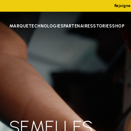
Rejoign
MARQUE
TECHNOLOGIES
PARTENAIRES
STORIES
SHOP
SEMELLES