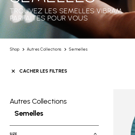
TROUVEZ LES SEMELLES VIBRAM
PARFAITES POUR VOUS
Shop
Autres Collections
Semelles
CACHER LES FILTRES
Autres Collections
Skip filters go to products
Affiner par Category: Autres Collection
Semelles
selected Actuellement affiné par 
SIZE